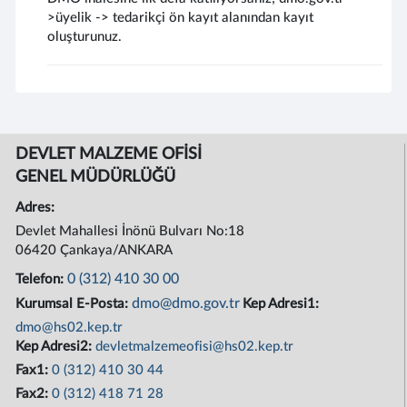
>üyelik -> tedarikçi ön kayıt alanından kayıt
oluşturunuz.
DEVLET MALZEME OFİSİ
GENEL MÜDÜRLÜĞÜ
Adres:
Devlet Mahallesi İnönü Bulvarı No:18
06420 Çankaya/ANKARA
0 (312) 410 30 00
Telefon:
dmo@dmo.gov.tr
Kurumsal E-Posta:
Kep Adresi1:
dmo@hs02.kep.tr
Kep Adresi2:
devletmalzemeofisi@hs02.kep.tr
Fax1:
0 (312) 410 30 44
Fax2:
0 (312) 418 71 28