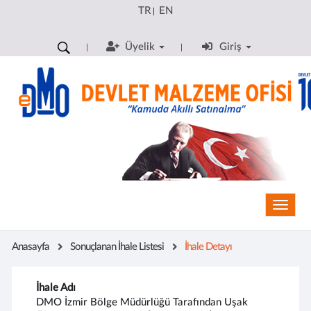
TR
EN
|
Üyelik
Giriş
Toggle
Anasayfa
Sonuçlanan İhale Listesi
İhale Detayı
İhale Adı
DMO İzmir Bölge Müdürlüğü Tarafından Uşak