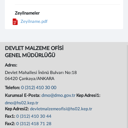
Zeyilnameler
Zeyilname.pdf
DEVLET MALZEME OFİSİ
GENEL MÜDÜRLÜĞÜ
Adres:
Devlet Mahallesi İnönü Bulvarı No:18
06420 Çankaya/ANKARA
0 (312) 410 30 00
Telefon:
dmo@dmo.gov.tr
Kurumsal E-Posta:
Kep Adresi1:
dmo@hs02.kep.tr
Kep Adresi2:
devletmalzemeofisi@hs02.kep.tr
Fax1:
0 (312) 410 30 44
Fax2:
0 (312) 418 71 28