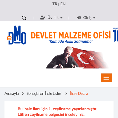
TR
EN
|
Üyelik
Giriş
Toggle
Anasayfa
Sonuçlanan İhale Listesi
İhale Detayı
Bu ihale ilanı için 1. zeyilname yayınlanmıştır.
Lütfen zeyilname belgesini inceleyiniz.