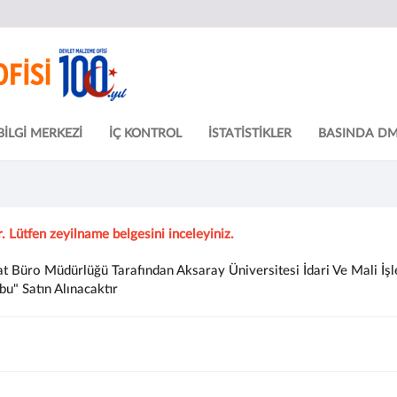
BİLGİ MERKEZİ
İÇ KONTROL
İSTATİSTİKLER
BASINDA D
r. Lütfen zeyilname belgesini inceleyiniz.
 Büro Müdürlüğü Tarafından Aksaray Üniversitesi İdari Ve Mali İşle
u" Satın Alınacaktır