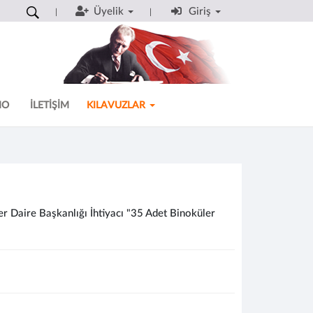
Üyelik
Giriş
MO
İLETİŞİM
KILAVUZLAR
r Daire Başkanlığı İhtiyacı "35 Adet Binoküler