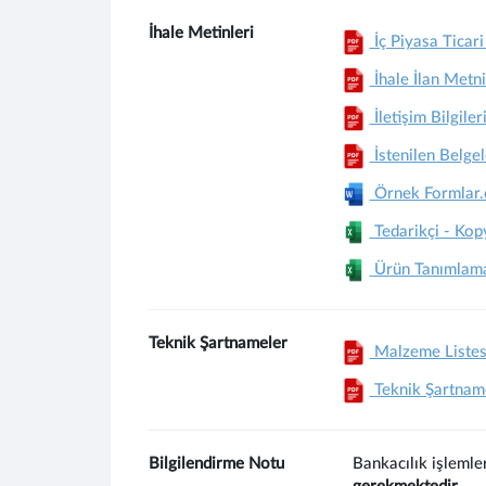
İhale Metinleri
İç Piyasa Ticari
İhale İlan Metni
İletişim Bilgiler
İstenilen Belgel
Örnek Formlar.
Tedarikçi - Kop
Ürün Tanımlama
Teknik Şartnameler
Malzeme Listes
Teknik Şartnam
Bilgilendirme Notu
Bankacılık işlemle