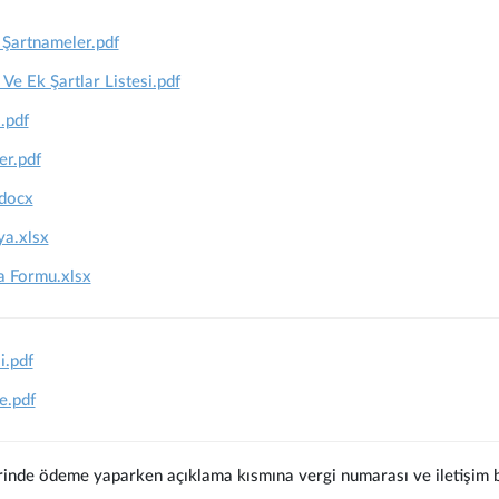
 Şartnameler.pdf
 Ve Ek Şartlar Listesi.pdf
i.pdf
er.pdf
docx
ya.xlsx
 Formu.xlsx
i.pdf
e.pdf
rinde ödeme yaparken açıklama kısmına vergi numarası ve iletişim bi