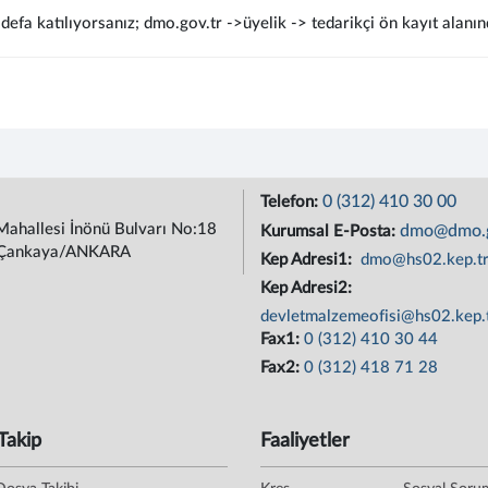
defa katılıyorsanız; dmo.gov.tr ->üyelik -> tedarikçi ön kayıt alanın
0 (312) 410 30 00
Telefon:
Mahallesi İnönü Bulvarı No:18
dmo@dmo.g
Kurumsal E-Posta:
Çankaya/ANKARA
Kep Adresi1:
dmo@hs02.kep.t
Kep Adresi2:
devletmalzemeofisi@hs02.kep.
Fax1:
0 (312) 410 30 44
Fax2:
0 (312) 418 71 28
Takip
Faaliyetler