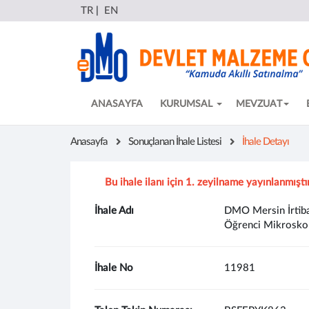
TR
|
EN
ANASAYFA
KURUMSAL
MEVZUAT
Anasayfa
Sonuçlanan İhale Listesi
İhale Detayı
Bu ihale ilanı için 1. zeyilname yayınlanmıştı
İhale Adı
DMO Mersin İrtibat
Öğrenci Mikroskob
İhale No
11981