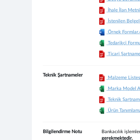
İhale İlan Metni
İstenilen Belgel
Örnek Formlar.
Tedarikçi Formu
Ticari Şartnam
Teknik Şartnameler
Malzeme Listes
Marka Model Açı
Teknik Şartnam
Ürün Tanımlama
Bilgilendirme Notu
Bankacılık işlemle
gerekmektedir.