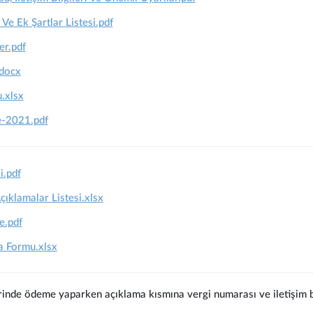
 Ve Ek Şartlar Listesi.pdf
er.pdf
docx
.xlsx
e-2021.pdf
i.pdf
klamalar Listesi.xlsx
e.pdf
 Formu.xlsx
rinde ödeme yaparken açıklama kısmına vergi numarası ve iletişim bi