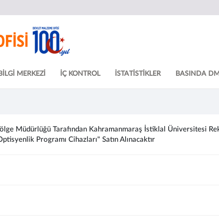
BİLGİ MERKEZİ
İÇ KONTROL
İSTATİSTİKLER
BASINDA D
ge Müdürlüğü Tarafından Kahramanmaraş İstiklal Üniversitesi Rektö
Optisyenlik Programı Cihazları" Satın Alınacaktır