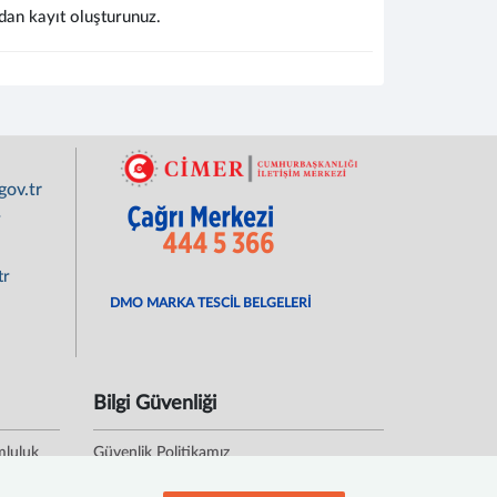
dan kayıt oluşturunuz.
ov.tr
r
tr
DMO MARKA TESCİL BELGELERİ
Bilgi Güvenliği
mluluk
Güvenlik Politikamız
Kişisel Verileri Koruma Politikası