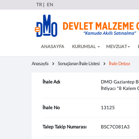
TR
|
EN
ANASAYFA
KURUMSAL
MEVZUAT
Anasayfa
Sonuçlanan İhale Listesi
İhale Detayı
İhale Adı
DMO Gaziantep Böl
İhtiyacı "8 Kalem 
İhale No
13125
Talep Takip Numarası
BSC7C081A3