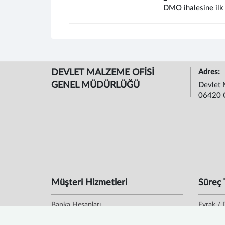
DMO ihalesine ilk 
DEVLET MALZEME OFİSİ
Adres:
GENEL MÜDÜRLÜĞÜ
Devlet 
06420 
Müşteri Hizmetleri
Süreç 
Banka Hesapları
Evrak / 
Bilgi Edinme
Evrak D