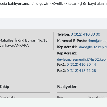
defa katılıyorsanız; dmo.gov.tr ->üyelik -> tedarikçi ön kayıt alanın
0 (312) 410 30 00
Telefon:
Mahallesi İnönü Bulvarı No:18
dmo@dmo.g
Kurumsal E-Posta:
Çankaya/ANKARA
Kep Adresi1:
dmo@hs02.kep.t
Kep Adresi2:
devletmalzemeofisi@hs02.kep.
Fax1:
0 (312) 410 30 44
Fax2:
0 (312) 418 71 28
Takip
Faaliyetler
Dosya Takibi
Kreş
Sosyal Soru
oğrulama
Kafeterya
Staj