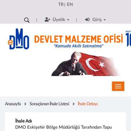
TR
EN
|
Üyelik
Giriş
Toggle
Anasayfa
Sonuçlanan İhale Listesi
İhale Detayı
İhale Adı
DMO Eskişehir Bölge Müdürlüğü Tarafından Tapu