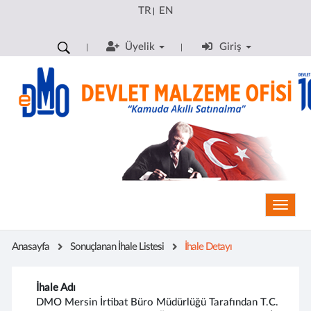
TR
EN
|
Üyelik
Giriş
Toggle
Anasayfa
Sonuçlanan İhale Listesi
İhale Detayı
İhale Adı
DMO Mersin İrtibat Büro Müdürlüğü Tarafından T.C.