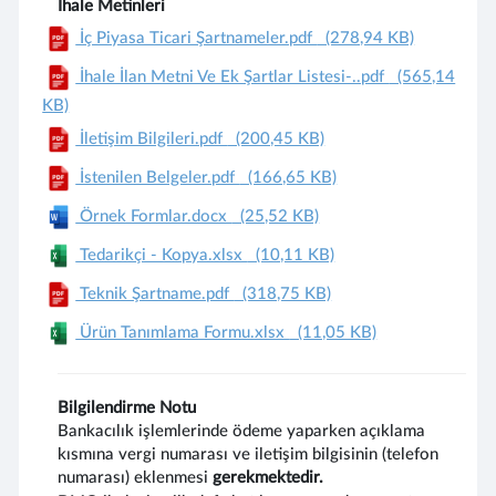
İhale Metinleri
İç Piyasa Ticari Şartnameler.pdf
(278,94 KB)
İhale İlan Metni Ve Ek Şartlar Listesi-..pdf
(565,14
KB)
İletişim Bilgileri.pdf
(200,45 KB)
İstenilen Belgeler.pdf
(166,65 KB)
Örnek Formlar.docx
(25,52 KB)
Tedarikçi - Kopya.xlsx
(10,11 KB)
Teknik Şartname.pdf
(318,75 KB)
Ürün Tanımlama Formu.xlsx
(11,05 KB)
Bilgilendirme Notu
Bankacılık işlemlerinde ödeme yaparken açıklama
kısmına vergi numarası ve iletişim bilgisinin (telefon
numarası) eklenmesi
gerekmektedir.