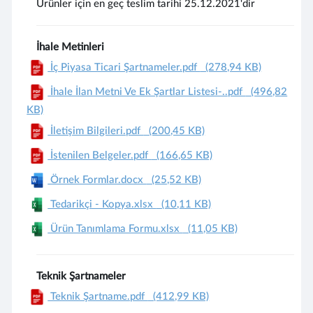
Ürünler için en geç teslim tarihi 25.12.2021'dir
İhale Metinleri
İç Piyasa Ticari Şartnameler.pdf
(278,94 KB)
İhale İlan Metni Ve Ek Şartlar Listesi-..pdf
(496,82
KB)
İletişim Bilgileri.pdf
(200,45 KB)
İstenilen Belgeler.pdf
(166,65 KB)
Örnek Formlar.docx
(25,52 KB)
Tedarikçi - Kopya.xlsx
(10,11 KB)
Ürün Tanımlama Formu.xlsx
(11,05 KB)
Teknik Şartnameler
Teknik Şartname.pdf
(412,99 KB)