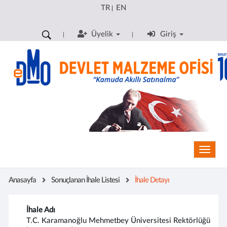
TR
EN
|
Üyelik
Giriş
Toggle
Anasayfa
Sonuçlanan İhale Listesi
İhale Detayı
İhale Adı
T.C. Karamanoğlu Mehmetbey Üniversitesi Rektörlüğü