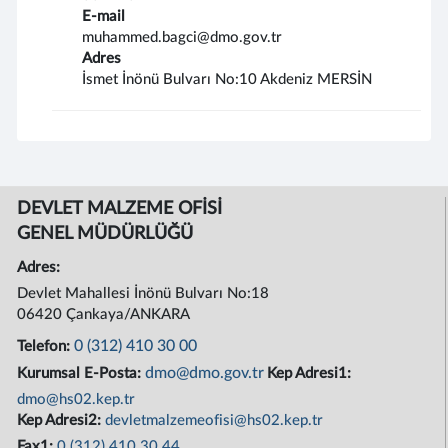
E-mail
muhammed.bagci@dmo.gov.tr
Adres
İsmet İnönü Bulvarı No:10 Akdeniz MERSİN
DEVLET MALZEME OFİSİ
GENEL MÜDÜRLÜĞÜ
Adres:
Devlet Mahallesi İnönü Bulvarı No:18
06420 Çankaya/ANKARA
0 (312) 410 30 00
Telefon:
dmo@dmo.gov.tr
Kurumsal E-Posta:
Kep Adresi1:
dmo@hs02.kep.tr
Kep Adresi2:
devletmalzemeofisi@hs02.kep.tr
Fax1:
0 (312) 410 30 44