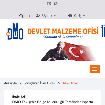
TR
EN
|
Üyelik
Giriş
Toggle
Anasayfa
Sonuçlanan İhale Listesi
İhale Detayı
İhale Adı
DMO Eskişehir Bölge Müdürlüğü Tarafından Isparta