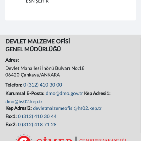
ESKİŞEHİR
DEVLET MALZEME OFİSİ
GENEL MÜDÜRLÜĞÜ
Adres:
Devlet Mahallesi İnönü Bulvarı No:18
06420 Çankaya/ANKARA
0 (312) 410 30 00
Telefon:
dmo@dmo.gov.tr
Kurumsal E-Posta:
Kep Adresi1:
dmo@hs02.kep.tr
Kep Adresi2:
devletmalzemeofisi@hs02.kep.tr
Fax1:
0 (312) 410 30 44
Fax2:
0 (312) 418 71 28