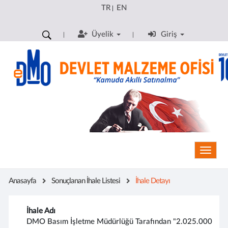
TR
EN
|
Üyelik
Giriş
Toggle
Anasayfa
Sonuçlanan İhale Listesi
İhale Detayı
İhale Adı
DMO Basım İşletme Müdürlüğü Tarafından "2.025.000