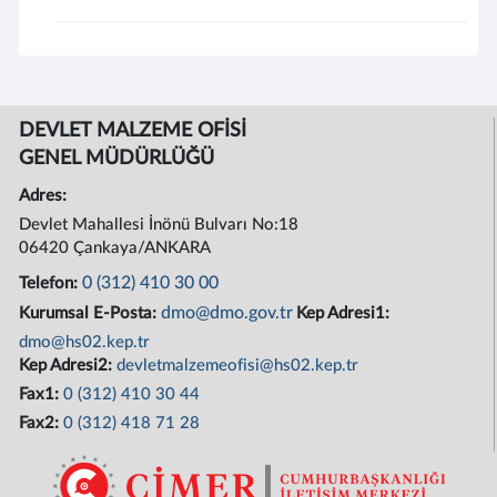
DEVLET MALZEME OFİSİ
GENEL MÜDÜRLÜĞÜ
Adres:
Devlet Mahallesi İnönü Bulvarı No:18
06420 Çankaya/ANKARA
0 (312) 410 30 00
Telefon:
dmo@dmo.gov.tr
Kurumsal E-Posta:
Kep Adresi1:
dmo@hs02.kep.tr
Kep Adresi2:
devletmalzemeofisi@hs02.kep.tr
Fax1:
0 (312) 410 30 44
Fax2:
0 (312) 418 71 28