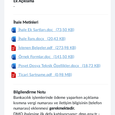
Ek Açıklama
-
İhale Metinleri
İhale Ek Şartları.doc
(73,50 KB)
İhale İlanı.docx
(20,43 KB)
İstenen Belgeler.pdf
(273,98 KB)
Örnek Formlar.doc
(141,50 KB)
Poşet Dosya Teknik Özellikler.docx
(18,73 KB)
Ticari Şartname.pdf
(0,98 MB)
Bilgilendirme Notu
Bankacılık işlemlerinde ödeme yaparken açıklama
kısmına vergi numarası ve iletişim bilgisinin (telefon
numarası) eklenmesi
gerekmektedir.
DMO ihalesine ilk defa katılıyorsanız; dmo.gov.tr -