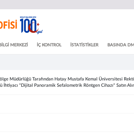
BİLGİ MERKEZİ
İÇ KONTROL
İSTATİSTİKLER
BASINDA D
ge Müdürlüğü Tarafından Hatay Mustafa Kemal Üniversitesi Rektö
İhtiyacı "Dijital Panoramik Sefalometrik Röntgen Cihazı" Satın Alı