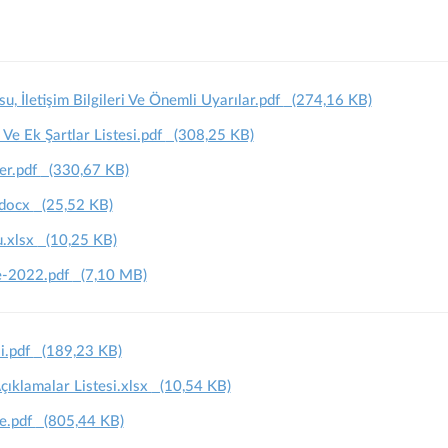
, İletişim Bilgileri Ve Önemli Uyarılar.pdf
(274,16 KB)
 Ve Ek Şartlar Listesi.pdf
(308,25 KB)
ler.pdf
(330,67 KB)
.docx
(25,52 KB)
u.xlsx
(10,25 KB)
e-2022.pdf
(7,10 MB)
i.pdf
(189,23 KB)
ıklamalar Listesi.xlsx
(10,54 KB)
e.pdf
(805,44 KB)