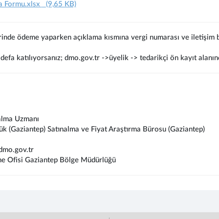
a Formu.xlsx
(9,65 KB)
rinde ödeme yaparken açıklama kısmına vergi numarası ve iletişim bi
defa katılıyorsanız; dmo.gov.tr ->üyelik -> tedarikçi ön kayıt alanın
alma Uzmanı
ük (Gaziantep) Satınalma ve Fiyat Araştırma Bürosu (Gaziantep)
dmo.gov.tr
e Ofisi Gaziantep Bölge Müdürlüğü