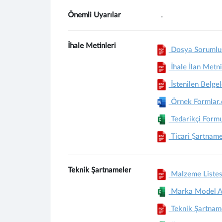
Önemli Uyarılar
.
İhale Metinleri
Dosya Sorumlusu
İhale İlan Metni
İstenilen Belge
Örnek Formlar
Tedarikçi Form
Ticari Şartnam
Teknik Şartnameler
Malzeme Listes
Marka Model Aç
Teknik Şartnam