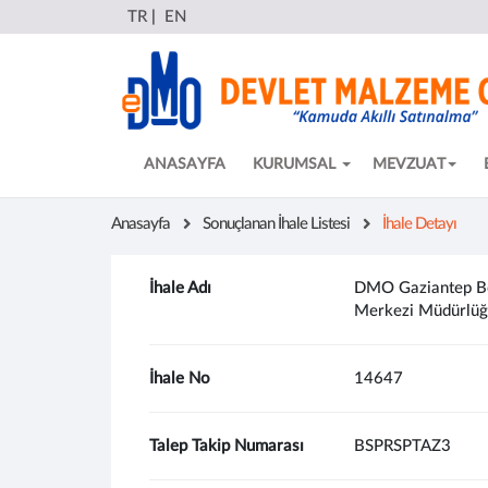
TR
|
EN
ANASAYFA
KURUMSAL
MEVZUAT
Anasayfa
Sonuçlanan İhale Listesi
İhale Detayı
İhale Adı
DMO Gaziantep Böl
Merkezi Müdürlüğü 
İhale No
14647
Talep Takip Numarası
BSPRSPTAZ3