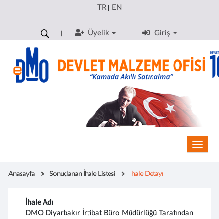
TR
EN
|
Üyelik
Giriş
Toggle
Anasayfa
Sonuçlanan İhale Listesi
İhale Detayı
İhale Adı
DMO Diyarbakır İrtibat Büro Müdürlüğü Tarafından