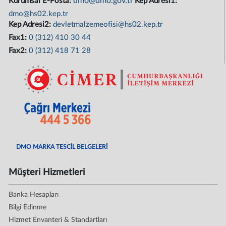
dmo@dmo.gov.tr
Kurumsal E-Posta:
Kep Adresi1:
dmo@hs02.kep.tr
Kep Adresi2:
devletmalzemeofisi@hs02.kep.tr
Fax1:
0 (312) 410 30 44
Fax2:
0 (312) 418 71 28
DMO MARKA TESCİL BELGELERİ
Müşteri Hizmetleri
Banka Hesapları
Bilgi Edinme
Hizmet Envanteri & Standartları