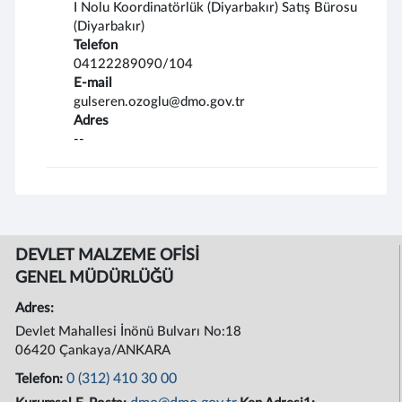
I Nolu Koordinatörlük (Diyarbakır) Satış Bürosu
(Diyarbakır)
Telefon
04122289090/104
E-mail
gulseren.ozoglu@dmo.gov.tr
Adres
--
DEVLET MALZEME OFİSİ
GENEL MÜDÜRLÜĞÜ
Adres:
Devlet Mahallesi İnönü Bulvarı No:18
06420 Çankaya/ANKARA
0 (312) 410 30 00
Telefon: