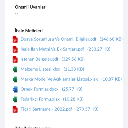
Önemli Uyarılar
--
İhale Metinleri
Dosya Sorumlusu Ve Önemli Bilgiler.pdf
(146,60 KB)
İhale İlan Metni Ve Ek Şartları.pdf
(233,27 KB)
İstenen Belgeler.pdf
(329,56 KB)
Malzeme Listesi.xlsx
(11,38 KB)
Marka Model Ve Açıklamalar Listesi.xlsx
(10,87 KB)
Örnek Formlar.docx
(25,77 KB)
Tedarikçi Formu.xlsx
(10,28 KB)
Ticari Şartname - 2022.pdf
(279,57 KB)