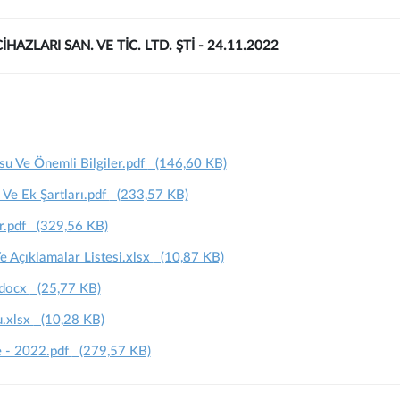
HAZLARI SAN. VE TİC. LTD. ŞTİ - 24.11.2022
u Ve Önemli Bilgiler.pdf
(146,60 KB)
 Ve Ek Şartları.pdf
(233,57 KB)
r.pdf
(329,56 KB)
Açıklamalar Listesi.xlsx
(10,87 KB)
.docx
(25,77 KB)
u.xlsx
(10,28 KB)
e - 2022.pdf
(279,57 KB)