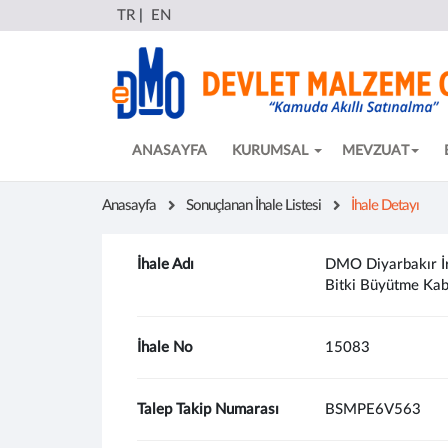
TR
|
EN
ANASAYFA
KURUMSAL
MEVZUAT
Anasayfa
Sonuçlanan İhale Listesi
İhale Detayı
İhale Adı
DMO Diyarbakır İrt
Bitki Büyütme Kabin
İhale No
15083
Talep Takip Numarası
BSMPE6V563