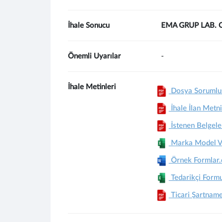
İhale Sonucu
EMA GRUP LAB. Cİ
Önemli Uyarılar
-
İhale Metinleri
Dosya Sorumlus
İhale İlan Metni
İstenen Belgele
Marka Model Ve 
Örnek Formlar
Tedarikçi Form
Ticari Şartnam