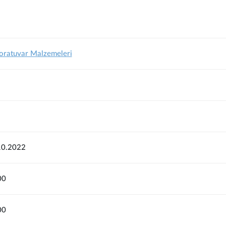
boratuvar Malzemeleri
10.2022
00
00