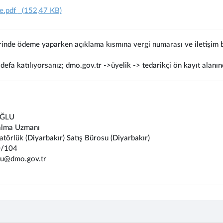
e.pdf
(152,47 KB)
rinde ödeme yaparken açıklama kısmına vergi numarası ve iletişim bi
defa katılıyorsanız; dmo.gov.tr ->üyelik -> tedarikçi ön kayıt alanın
OĞLU
alma Uzmanı
atörlük (Diyarbakır) Satış Bürosu (Diyarbakır)
/104
lu@dmo.gov.tr