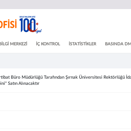
BİLGİ MERKEZİ
İÇ KONTROL
İSTATİSTİKLER
BASINDA D
ibat Büro Müdürlüğü Tarafından Şırnak Üniversitesi Rektörlüğü İdari 
i'' Satın Alınacaktır