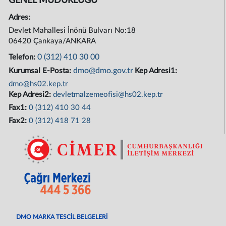
GENEL MÜDÜRLÜĞÜ
Adres:
Devlet Mahallesi İnönü Bulvarı No:18
06420 Çankaya/ANKARA
0 (312) 410 30 00
Telefon:
dmo@dmo.gov.tr
Kurumsal E-Posta:
Kep Adresi1:
dmo@hs02.kep.tr
Kep Adresi2:
devletmalzemeofisi@hs02.kep.tr
Fax1:
0 (312) 410 30 44
Fax2:
0 (312) 418 71 28
DMO MARKA TESCİL BELGELERİ