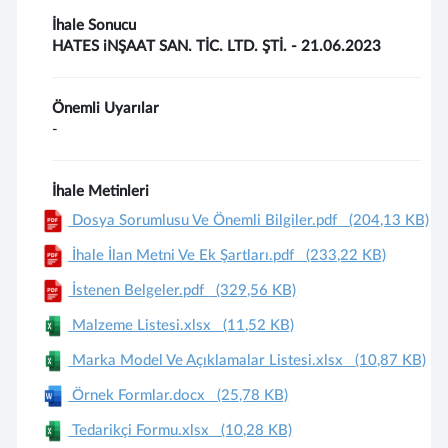
İhale Sonucu
HATES iNŞAAT SAN. TİC. LTD. ŞTİ. - 21.06.2023
Önemli Uyarılar
-
İhale Metinleri
Dosya Sorumlusu Ve Önemli Bilgiler.pdf
(204,13 KB)
İhale İlan Metni Ve Ek Şartları.pdf
(233,22 KB)
İstenen Belgeler.pdf
(329,56 KB)
Malzeme Listesi.xlsx
(11,52 KB)
Marka Model Ve Açıklamalar Listesi.xlsx
(10,87 KB)
Örnek Formlar.docx
(25,78 KB)
Tedarikçi Formu.xlsx
(10,28 KB)