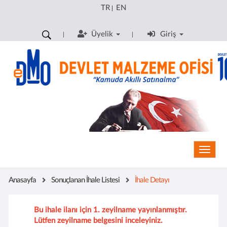
TR
EN
|
Üyelik
Giriş
Toggle
Anasayfa
Sonuçlanan İhale Listesi
İhale Detayı
Bu ihale ilanı için 1. zeyilname yayınlanmıştır.
Lütfen zeyilname belgesini inceleyiniz.