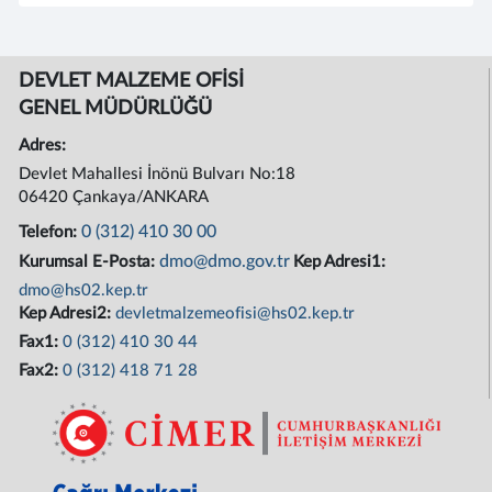
DEVLET MALZEME OFİSİ
GENEL MÜDÜRLÜĞÜ
Adres:
Devlet Mahallesi İnönü Bulvarı No:18
06420 Çankaya/ANKARA
0 (312) 410 30 00
Telefon:
dmo@dmo.gov.tr
Kurumsal E-Posta:
Kep Adresi1:
dmo@hs02.kep.tr
Kep Adresi2:
devletmalzemeofisi@hs02.kep.tr
Fax1:
0 (312) 410 30 44
Fax2:
0 (312) 418 71 28