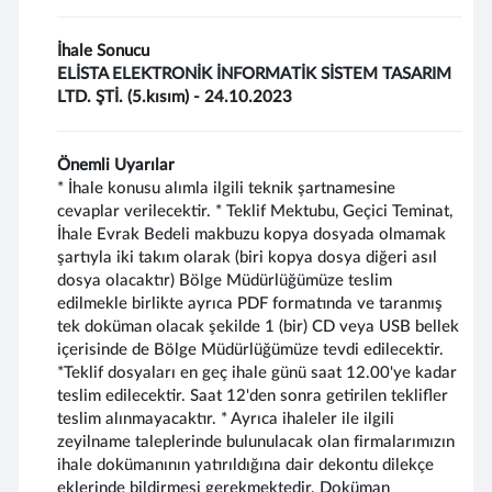
İhale Sonucu
ELİSTA ELEKTRONİK İNFORMATİK SİSTEM TASARIM
LTD. ŞTİ. (5.kısım) - 24.10.2023
Önemli Uyarılar
* İhale konusu alımla ilgili teknik şartnamesine
cevaplar verilecektir. * Teklif Mektubu, Geçici Teminat,
İhale Evrak Bedeli makbuzu kopya dosyada olmamak
şartıyla iki takım olarak (biri kopya dosya diğeri asıl
dosya olacaktır) Bölge Müdürlüğümüze teslim
edilmekle birlikte ayrıca PDF formatında ve taranmış
tek doküman olacak şekilde 1 (bir) CD veya USB bellek
içerisinde de Bölge Müdürlüğümüze tevdi edilecektir.
*Teklif dosyaları en geç ihale günü saat 12.00'ye kadar
teslim edilecektir. Saat 12'den sonra getirilen teklifler
teslim alınmayacaktır. * Ayrıca ihaleler ile ilgili
zeyilname taleplerinde bulunulacak olan firmalarımızın
ihale dokümanının yatırıldığına dair dekontu dilekçe
eklerinde bildirmesi gerekmektedir. Doküman