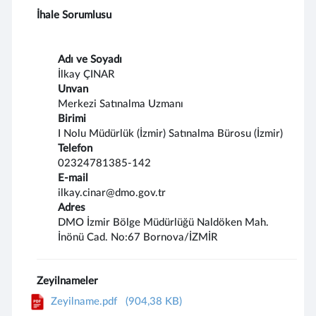
İhale Sorumlusu
Adı ve Soyadı
İlkay ÇINAR
Unvan
Merkezi Satınalma Uzmanı
Birimi
I Nolu Müdürlük (İzmir) Satınalma Bürosu (İzmir)
Telefon
02324781385-142
E-mail
ilkay.cinar@dmo.gov.tr
Adres
DMO İzmir Bölge Müdürlüğü Naldöken Mah.
İnönü Cad. No:67 Bornova/İZMİR
Zeyilnameler
Zeyilname.pdf
(904,38 KB)