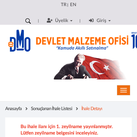
TR
EN
|
Üyelik
Giriş
Toggle
Anasayfa
Sonuçlanan İhale Listesi
İhale Detayı
Bu ihale ilanı için 1. zeyilname yayınlanmıştır.
Lütfen zeyilname belgesini inceleyiniz.