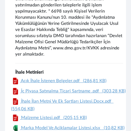
yatırılmadan gönderilen taleplerle ilgili işlem
yapılmayacaktır. * 6698 sayılı Kişisel Verilerin
Korunması Kanunu’nun 10. maddesi ile "Aydınlatma
Yükümlülüğünün Yerine Getirilmesinde Uyulacak Usul
ve Esaslar Hakkında Tebliğ" kapsamında, veri
sorumlusu sıfatıyla DMO tarafından hazırlanan “Devlet
Malzeme Ofisi Genel Müdürlüğü Tedarikçiler İçin
Aydınlatma Metni”, www.dmo.gov.tr/KVKK adresinde
yer almaktadır.
İhale Metinleri
Açık İhale İstenen Belgeler.pdf
(286,81 KB)
İç Piyasa Satınalma Ticari Şartname .pdf
(303,28 KB)
İhale İlan Metni Ve Ek Şartları Listesi.Docx.pdf
(554,06 KB)
Malzeme Listesi.pdf
(205,15 KB)
Marka Model Ve Aciklamalar Listesi.xlsx
(10,82 KB)