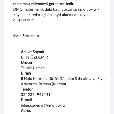
numarası) eklenmesi
gerekmektedir.
DMO ihalesine ilk defa katılıyorsanız; dmo.gov.tr -
>üyelik -> tedarikçi ön kayıt alanından kayıt
oluşturunuz.
İhale Sorumlusu
Adı ve Soyadı
Bilge ÖZDEMİR
Unvan
Teknik Uzman
Birimi
II Nolu Koordinatörlük (Mersin) Satınalma ve Fiyat
Araştırma Bürosu (Mersin)
Telefon
3242374949141
E-mail
bilge.ozdemir@dmo.gov.tr
Adres