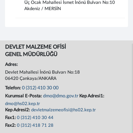
Üç Ocak Mahallesi İsmet İnönü Bulvarı No:10
Akdeniz / MERSİN
DEVLET MALZEME OFİSİ
GENEL MÜDÜRLÜĞÜ
Adres:
Devlet Mahallesi İnönü Bulvarı No:18
06420 Çankaya/ANKARA
0 (312) 410 30 00
Telefon:
dmo@dmo.gov.tr
Kurumsal E-Posta:
Kep Adresi1:
dmo@hs02.kep.tr
Kep Adresi2:
devletmalzemeofisi@hs02.kep.tr
Fax1:
0 (312) 410 30 44
Fax2:
0 (312) 418 71 28