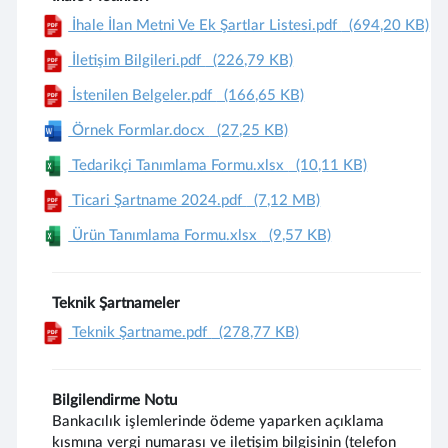
İhale İlan Metni Ve Ek Şartlar Listesi.pdf
(694,20 KB)
İletişim Bilgileri.pdf
(226,79 KB)
İstenilen Belgeler.pdf
(166,65 KB)
Örnek Formlar.docx
(27,25 KB)
Tedarikçi Tanımlama Formu.xlsx
(10,11 KB)
Ticari Şartname 2024.pdf
(7,12 MB)
Ürün Tanımlama Formu.xlsx
(9,57 KB)
Teknik Şartnameler
Teknik Şartname.pdf
(278,77 KB)
Bilgilendirme Notu
Bankacılık işlemlerinde ödeme yaparken açıklama
kısmına vergi numarası ve iletişim bilgisinin (telefon