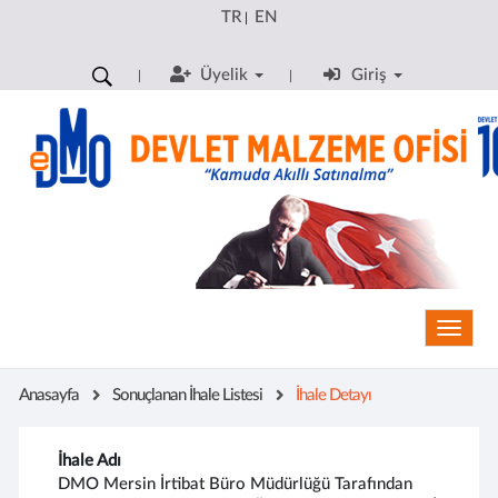
TR
EN
|
Üyelik
Giriş
Toggle
Anasayfa
Sonuçlanan İhale Listesi
İhale Detayı
İhale Adı
DMO Mersin İrtibat Büro Müdürlüğü Tarafından