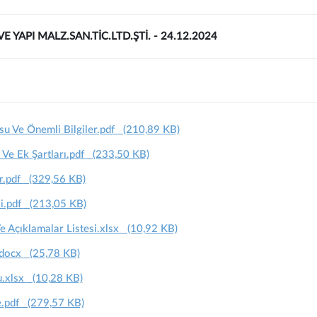
VE YAPI MALZ.SAN.TİC.LTD.ŞTİ. - 24.12.2024
u Ve Önemli Bilgiler.pdf
(210,89 KB)
 Ve Ek Şartları.pdf
(233,50 KB)
r.pdf
(329,56 KB)
i.pdf
(213,05 KB)
Açıklamalar Listesi.xlsx
(10,92 KB)
.docx
(25,78 KB)
u.xlsx
(10,28 KB)
e.pdf
(279,57 KB)