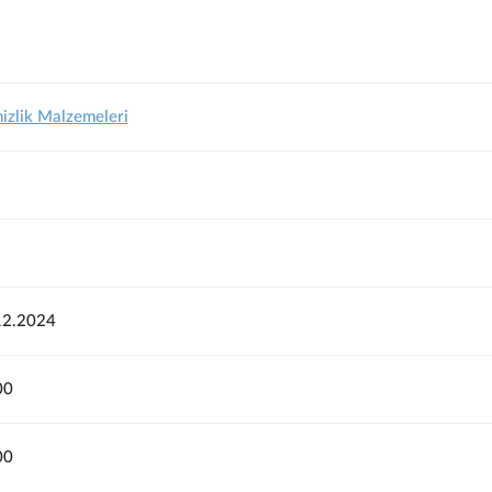
izlik Malzemeleri
12.2024
00
00