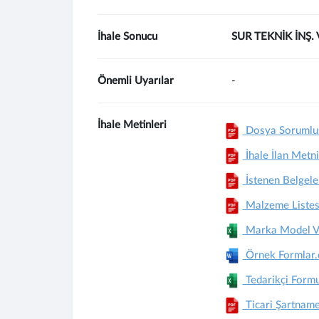
İhale Sonucu
SUR TEKNİK İNŞ. 
Önemli Uyarılar
-
İhale Metinleri
Dosya Sorumlus
İhale İlan Metni
İstenen Belgele
Malzeme Listes
Marka Model Ve 
Örnek Formlar
Tedarikçi Form
Ticari Şartnam