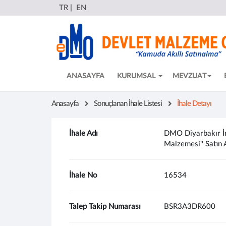
TR
|
EN
ANASAYFA
KURUMSAL
MEVZUAT
Anasayfa
Sonuçlanan İhale Listesi
İhale Detayı
İhale Adı
DMO Diyarbakır İrt
Malzemesi'' Satın 
İhale No
16534
Talep Takip Numarası
BSR3A3DR600