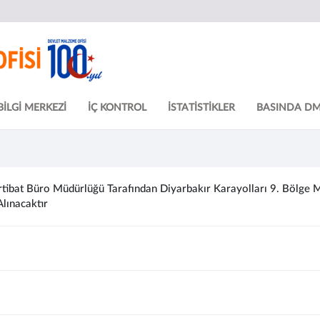
BİLGİ MERKEZİ
İÇ KONTROL
İSTATİSTİKLER
BASINDA D
ibat Büro Müdürlüğü Tarafından Diyarbakır Karayolları 9. Bölge Mü
Alınacaktır