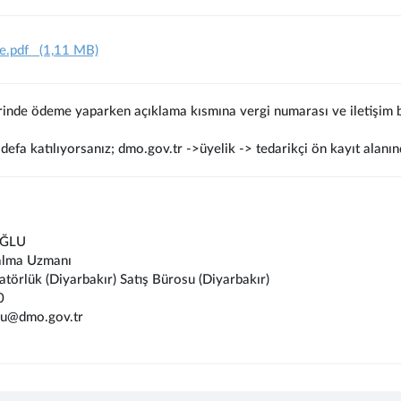
e.pdf
(1,11 MB)
rinde ödeme yaparken açıklama kısmına vergi numarası ve iletişim bi
defa katılıyorsanız; dmo.gov.tr ->üyelik -> tedarikçi ön kayıt alanın
OĞLU
alma Uzmanı
atörlük (Diyarbakır) Satış Bürosu (Diyarbakır)
0
lu@dmo.gov.tr