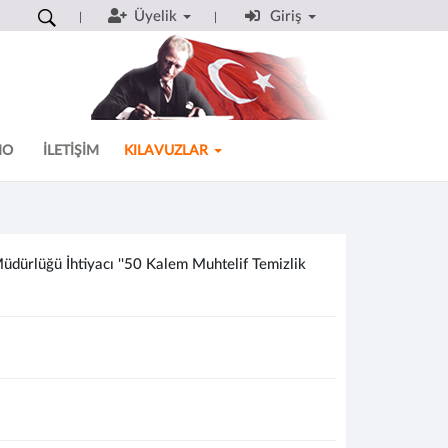
Üyelik
Giriş
MO
İLETİŞİM
KILAVUZLAR
dürlüğü İhtiyacı ''50 Kalem Muhtelif Temizlik