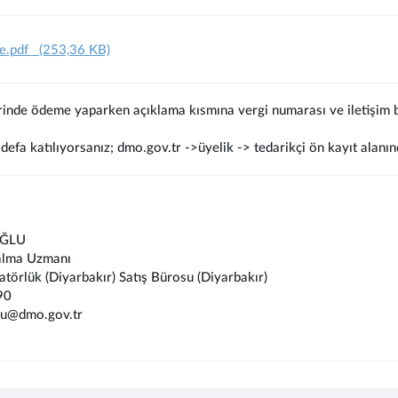
e.pdf
(253,36 KB)
rinde ödeme yaparken açıklama kısmına vergi numarası ve iletişim bi
defa katılıyorsanız; dmo.gov.tr ->üyelik -> tedarikçi ön kayıt alanın
OĞLU
alma Uzmanı
atörlük (Diyarbakır) Satış Bürosu (Diyarbakır)
90
lu@dmo.gov.tr