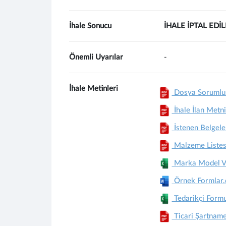
İhale Sonucu
İHALE İPTAL EDİL
Önemli Uyarılar
-
İhale Metinleri
Dosya Sorumlus
İhale İlan Metni
İstenen Belgele
Malzeme Listes
Marka Model Ve 
Örnek Formlar
Tedarikçi Form
Ticari Şartnam