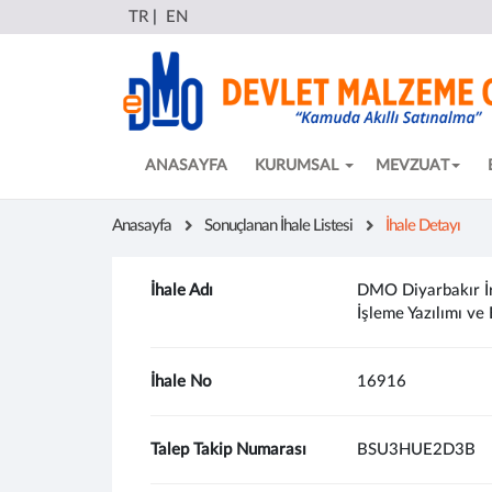
TR
|
EN
ANASAYFA
KURUMSAL
MEVZUAT
Anasayfa
Sonuçlanan İhale Listesi
İhale Detayı
İhale Adı
DMO Diyarbakır İrt
İşleme Yazılımı ve 
İhale No
16916
Talep Takip Numarası
BSU3HUE2D3B