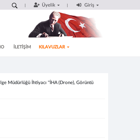
Üyelik
Giriş
MO
İLETİŞİM
KILAVUZLAR
ge Müdürlüğü İhtiyacı ''İHA (Drone), Görüntü