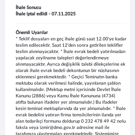
İhale Sonucu
İhale iptal edildi - 07.11.2025
Önemli Uyarılar
* Teklif dosyaları en geç ihale günü saat 12.00'ye kadar
teslim edilecektir. Saat 12'den sonra getirilen teklifler
teslim alınmayacaktır. * İhale evrak bedeli yatırılmadan
yapılacak zeyilname talepleri değerlendirmeye
alınmayacaktır. Ayrıca değişiklik talebi dilekçelerine ek
olarak ihale evrak bedeli dekontunun bir nüshasının
eklenmesi gerekmektedir. * Geçici Teminatın banka
mektubu olarak verilmesi halinde, yayınlanan şablon
kullanılmalıdır. (Mektup metni içerisinde Devlet İhale
Kanunu (2886) veya Kamu İhale Kanununa (4734)
atıfta bulunan ifadeler yer almamalıdır.) Bu ifadeler
kesin teminat mektuplarında da yer almamalıdır. * İhale
evrak bedelini yatıran firma temsilcilerinin ilanda yer
alan tedarikçi formunu doldurup 0 232 478 49 42 nolu
faksla veya izmir@dmo.gov.tr adresine mail ile
tarafımıza ulaştırmaları gerekmektedir. Sistemimize