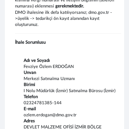
kısmına vergi numarası ve iletişim bilgisinin (telefon
numarası) eklenmesi
gerekmektedir.
DMO ihalesine ilk defa katılıyorsanız; dmo.gov.tr -
>üyelik -> tedarikçi ön kayıt alanından kayıt
oluşturunuz.
İhale Sorumlusu
Adı ve Soyadı
Fevziye Özlem ERDOĞAN
Unvan
Merkezi Satınalma Uzmanı
Birimi
I Nolu Müdürlük (İzmir) Satınalma Bürosu (İzmir)
Telefon
02324781385-144
E-mail
ozlem.erdogan@dmo.gov.tr
Adres
DEVLET MALZEME OFİSİ İZMİR BÖLGE