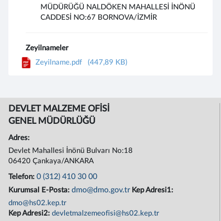
MÜDÜRÜĞÜ NALDÖKEN MAHALLESİ İNÖNÜ
CADDESİ NO:67 BORNOVA/İZMİR
Zeyilnameler
Zeyilname.pdf
(447,89 KB)
DEVLET MALZEME OFİSİ
GENEL MÜDÜRLÜĞÜ
Adres:
Devlet Mahallesi İnönü Bulvarı No:18
06420 Çankaya/ANKARA
0 (312) 410 30 00
Telefon:
dmo@dmo.gov.tr
Kurumsal E-Posta:
Kep Adresi1:
dmo@hs02.kep.tr
Kep Adresi2:
devletmalzemeofisi@hs02.kep.tr