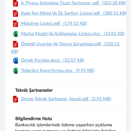
İç Piyasa Satınalma Ticari Şartname .pdf
(303,28 KB)
İhale İlan Metni Ve Ek Şartları Listesi.pdf
(380,31 KB)
Malzeme Listesi.pdf
(179,33 KB)
Marka Model Ve Aciklamalar Listesi.xlsx
(10,82 KB)
Önemli Uyarılar Ve Dosya Sorumlusu.pdf
(220,12
KB)
Örnek Formlar.docx
(32,07 KB)
Tedarikçi Kayıt Formu.xlsx
(9,95 KB)
Teknik Şartnameler
Drone Teknik Sartname- İmzali.pdf
(2,95 MB)
Bilgilendirme Notu
Bankacılık işlemlerinde ödeme yaparken açıklama