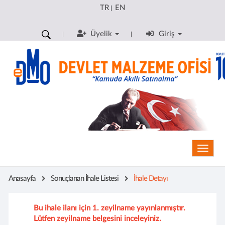
TR
EN
|
Üyelik
Giriş
Toggle
Anasayfa
Sonuçlanan İhale Listesi
İhale Detayı
Bu ihale ilanı için 1. zeyilname yayınlanmıştır.
Lütfen zeyilname belgesini inceleyiniz.