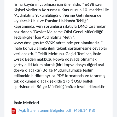
firma kaydının yapılması için önemlidir. * 6698 sayılı
Kişisel Verilerin Korunması Kanunu’nun 10. maddesi ile
"Aydınlatma Yükümlülüğünün Yerine Getirilmesinde
Uyulacak Usul ve Esaslar Hakkında Tebliğ"
kapsamında, veri sorumlusu sıfatıyla DMO tarafından
hazırlanan “Devlet Malzeme Ofisi Genel Müdürlüğü
Tedarikçiler İçin Aydınlatma Metni”,
www.dmo.gov.tr/KVKK adresinde yer almaktadır. *
İhale konusu alımla ilgili teknik şartnamesine cevaplar
verilecektir. * Teklif Mektubu, Geçici Teminat, İhale
Evrak Bedeli makbuzu kopya dosyada olmamak
şartıyla iki takım olarak (biri kopya dosya diğeri asıl
dosya olacaktır) Bölge Müdürlüğümüze teslim
edilmekle birlikte ayrıca PDF formatında ve taranmış
tek doküman olacak şekilde 1 (bir) USB bellek
içerisinde de Bölge Müdürlüğümüze tevdi edilecektir.
İhale Metinleri
Açık İhale İstenen Belgeler.pdf
(458,14 KB)