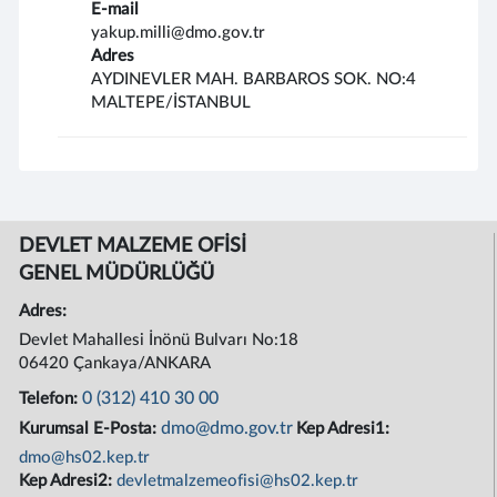
E-mail
yakup.milli@dmo.gov.tr
Adres
AYDINEVLER MAH. BARBAROS SOK. NO:4
MALTEPE/İSTANBUL
DEVLET MALZEME OFİSİ
GENEL MÜDÜRLÜĞÜ
Adres:
Devlet Mahallesi İnönü Bulvarı No:18
06420 Çankaya/ANKARA
0 (312) 410 30 00
Telefon:
dmo@dmo.gov.tr
Kurumsal E-Posta:
Kep Adresi1:
dmo@hs02.kep.tr
Kep Adresi2:
devletmalzemeofisi@hs02.kep.tr