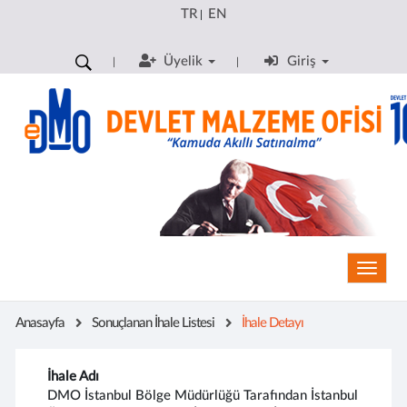
TR
EN
|
Üyelik
Giriş
Toggle
Anasayfa
Sonuçlanan İhale Listesi
İhale Detayı
İhale Adı
DMO İstanbul Bölge Müdürlüğü Tarafından İstanbul