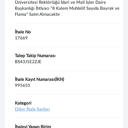
Üniversitesi Rektörlüğü İdari ve Mali İşler Daire
Başkanlığı İhtiyacı "8 Kalem Muhtelif Sayıda Bayrak ve
Flama" Satın Alınacaktır
İhale No
17669
Talep Takip Numarası
BS43J1E2ZJE
İhale Kayıt Numarası(İKN)
995655
Kategori
Diğer İhale İlanları
İhaleyi Yapan Birim