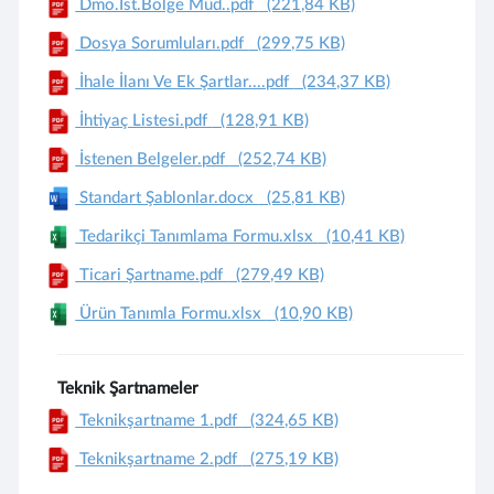
Dmo.İst.Bölge Müd..pdf
(221,84 KB)
Dosya Sorumluları.pdf
(299,75 KB)
İhale İlanı Ve Ek Şartlar....pdf
(234,37 KB)
İhtiyaç Listesi.pdf
(128,91 KB)
İstenen Belgeler.pdf
(252,74 KB)
Standart Şablonlar.docx
(25,81 KB)
Tedarikçi Tanımlama Formu.xlsx
(10,41 KB)
Ticari Şartname.pdf
(279,49 KB)
Ürün Tanımla Formu.xlsx
(10,90 KB)
Teknik Şartnameler
Teknikşartname 1.pdf
(324,65 KB)
Teknikşartname 2.pdf
(275,19 KB)