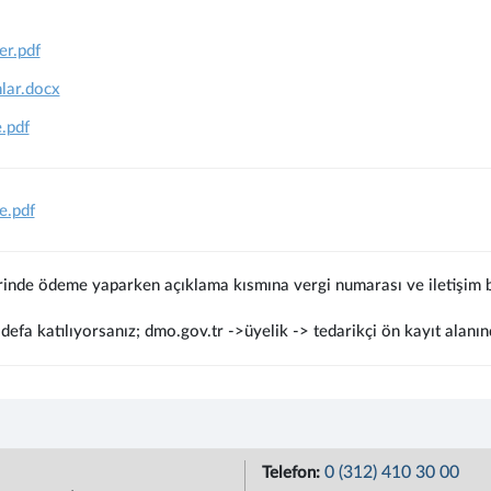
er.pdf
lar.docx
.pdf
e.pdf
rinde ödeme yaparken açıklama kısmına vergi numarası ve iletişim bi
defa katılıyorsanız; dmo.gov.tr ->üyelik -> tedarikçi ön kayıt alanın
0 (312) 410 30 00
Telefon: