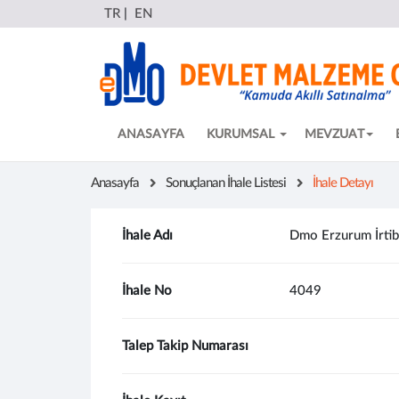
TR
|
EN
ANASAYFA
KURUMSAL
MEVZUAT
Anasayfa
Sonuçlanan İhale Listesi
İhale Detayı
İhale Adı
Dmo Erzurum İrtib
İhale No
4049
Talep Takip Numarası