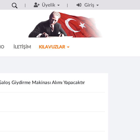
Üyelik
Giriş
MO
İLETİŞİM
KILAVUZLAR
Galoş Giydirme Makinası Alımı Yapacaktır