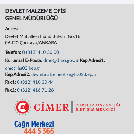
DEVLET MALZEME OFİSİ
GENEL MÜDÜRLÜĞÜ
Adres:
Devlet Mahallesi İnönü Bulvarı No:18
06420 Çankaya/ANKARA
0 (312) 410 30 00
Telefon:
dmo@dmo.gov.tr
Kurumsal E-Posta:
Kep Adresi1:
dmo@hs02.kep.tr
Kep Adresi2:
devletmalzemeofisi@hs02.kep.tr
Fax1:
0 (312) 410 30 44
Fax2:
0 (312) 418 71 28