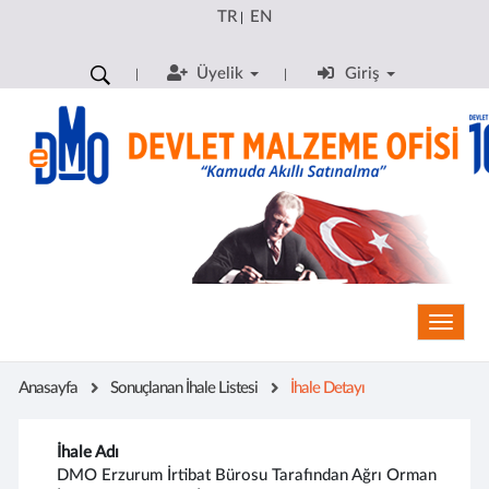
TR
EN
|
Üyelik
Giriş
Toggle
Anasayfa
Sonuçlanan İhale Listesi
İhale Detayı
İhale Adı
DMO Erzurum İrtibat Bürosu Tarafından Ağrı Orman