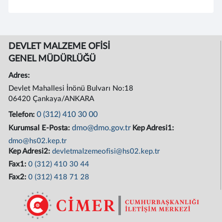
DEVLET MALZEME OFİSİ
GENEL MÜDÜRLÜĞÜ
Adres:
Devlet Mahallesi İnönü Bulvarı No:18
06420 Çankaya/ANKARA
0 (312) 410 30 00
Telefon:
dmo@dmo.gov.tr
Kurumsal E-Posta:
Kep Adresi1:
dmo@hs02.kep.tr
Kep Adresi2:
devletmalzemeofisi@hs02.kep.tr
Fax1:
0 (312) 410 30 44
Fax2:
0 (312) 418 71 28