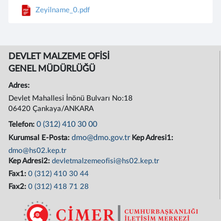
Zeyilname_0.pdf
DEVLET MALZEME OFİSİ
GENEL MÜDÜRLÜĞÜ
Adres:
Devlet Mahallesi İnönü Bulvarı No:18
06420 Çankaya/ANKARA
0 (312) 410 30 00
Telefon:
dmo@dmo.gov.tr
Kurumsal E-Posta:
Kep Adresi1:
dmo@hs02.kep.tr
Kep Adresi2:
devletmalzemeofisi@hs02.kep.tr
Fax1:
0 (312) 410 30 44
Fax2:
0 (312) 418 71 28