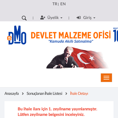
TR
EN
|
Üyelik
Giriş
Toggle
Anasayfa
Sonuçlanan İhale Listesi
İhale Detayı
Bu ihale ilanı için 1. zeyilname yayınlanmıştır.
Lütfen zeyilname belgesini inceleyiniz.