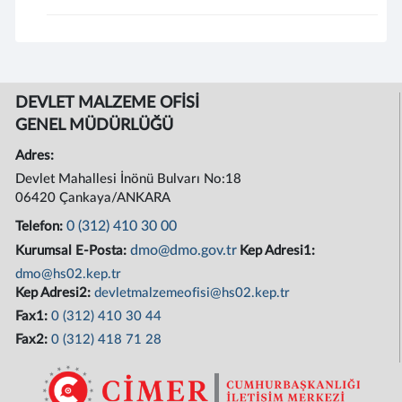
DEVLET MALZEME OFİSİ
GENEL MÜDÜRLÜĞÜ
Adres:
Devlet Mahallesi İnönü Bulvarı No:18
06420 Çankaya/ANKARA
0 (312) 410 30 00
Telefon:
dmo@dmo.gov.tr
Kurumsal E-Posta:
Kep Adresi1:
dmo@hs02.kep.tr
Kep Adresi2:
devletmalzemeofisi@hs02.kep.tr
Fax1:
0 (312) 410 30 44
Fax2:
0 (312) 418 71 28