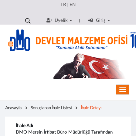
TR
EN
|
Üyelik
Giriş
Toggle
Anasayfa
Sonuçlanan İhale Listesi
İhale Detayı
İhale Adı
DMO Mersin İrtibat Büro Müdürlüğü Tarafından