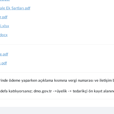
ale Ek Şartları.pdf
r.pdf
.xlsx
docx
e.pdf
.pdf
rinde ödeme yaparken açıklama kısmına vergi numarası ve iletişim bi
defa katılıyorsanız; dmo.gov.tr ->üyelik -> tedarikçi ön kayıt alanın