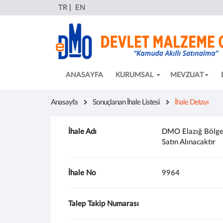
TR
|
EN
ANASAYFA
KURUMSAL
MEVZUAT
Anasayfa
Sonuçlanan İhale Listesi
İhale Detayı
İhale Adı
DMO Elazığ Bölge M
Satın Alınacaktır
İhale No
9964
Talep Takip Numarası