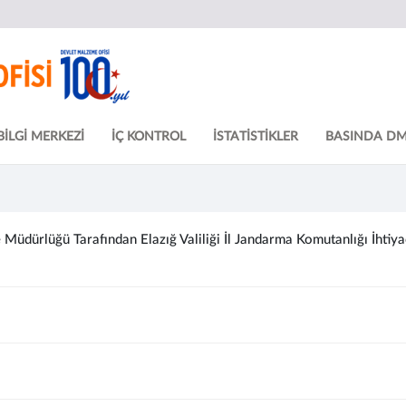
BİLGİ MERKEZİ
İÇ KONTROL
İSTATİSTİKLER
BASINDA D
üdürlüğü Tarafından Elazığ Valiliği İl Jandarma Komutanlığı İhtiy