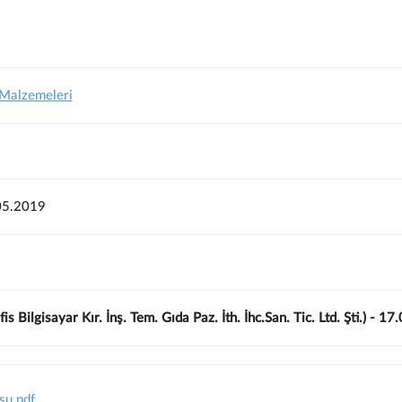
 Malzemeleri
05.2019
s Bilgisayar Kır. İnş. Tem. Gıda Paz. İth. İhc.San. Tic. Ltd. Şti.) - 1
su.pdf