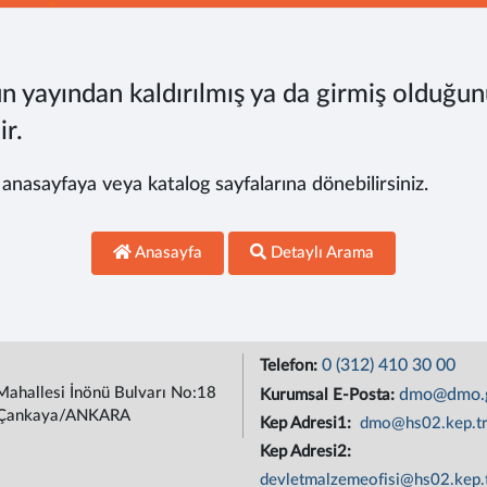
n yayından kaldırılmış ya da girmiş olduğun
ir.
, anasayfaya veya katalog sayfalarına dönebilirsiniz.
Anasayfa
Detaylı Arama
0 (312) 410 30 00
Telefon:
Mahallesi İnönü Bulvarı No:18
dmo@dmo.g
Kurumsal E-Posta:
Çankaya/ANKARA
Kep Adresi1:
dmo@hs02.kep.t
Kep Adresi2:
devletmalzemeofisi@hs02.kep.