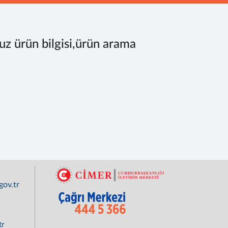
uz ürün bilgisi,ürün arama
ov.tr
r
tr