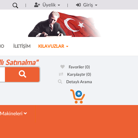
Üyelik
Giriş
MO
İLETİŞİM
KILAVUZLAR
ı Satınalma"
Favoriler
(0)
Karşılaştır
(0)
Detaylı Arama
 Makineleri