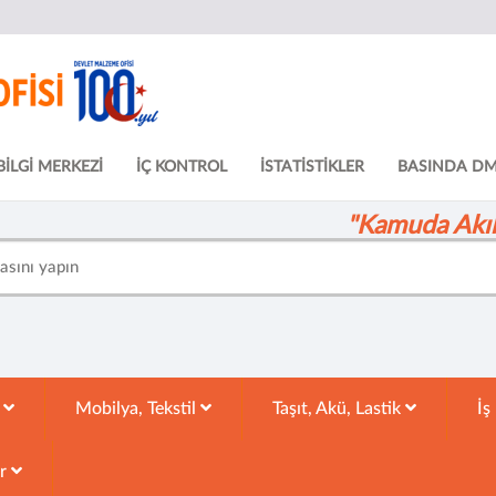
BİLGİ MERKEZİ
İÇ KONTROL
İSTATİSTİKLER
BASINDA D
"Kamuda Akıll
k
Mobilya, Tekstil
Taşıt, Akü, Lastik
İş
ar