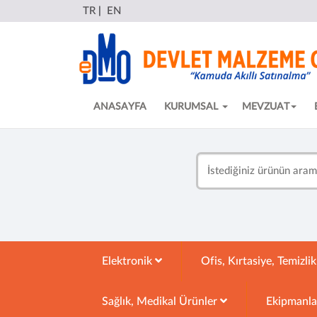
TR
|
EN
ANASAYFA
KURUMSAL
MEVZUAT
Elektronik
Ofis, Kırtasiye, Temizli
Sağlık, Medikal Ürünler
Ekipmanl