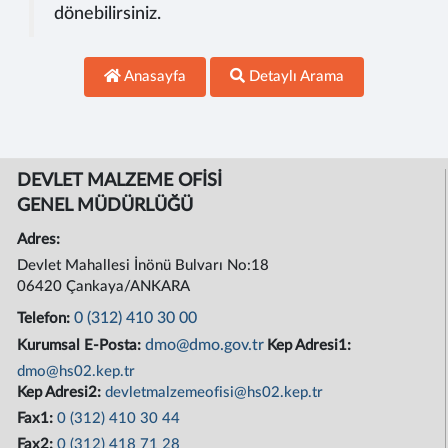
dönebilirsiniz.
Anasayfa
Detaylı Arama
DEVLET MALZEME OFİSİ
GENEL MÜDÜRLÜĞÜ
Adres:
Devlet Mahallesi İnönü Bulvarı No:18
06420 Çankaya/ANKARA
0 (312) 410 30 00
Telefon:
dmo@dmo.gov.tr
Kurumsal E-Posta:
Kep Adresi1:
dmo@hs02.kep.tr
Kep Adresi2:
devletmalzemeofisi@hs02.kep.tr
Fax1:
0 (312) 410 30 44
Fax2:
0 (312) 418 71 28