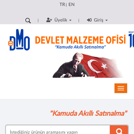
TR
EN
|
Üyelik
Giriş
Toggle
"Kamuda Akıllı Satınalma"