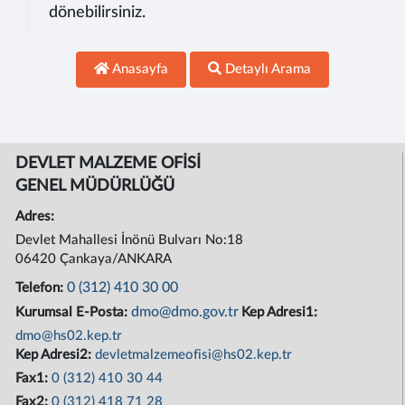
dönebilirsiniz.
Anasayfa
Detaylı Arama
DEVLET MALZEME OFİSİ
GENEL MÜDÜRLÜĞÜ
Adres:
Devlet Mahallesi İnönü Bulvarı No:18
06420 Çankaya/ANKARA
0 (312) 410 30 00
Telefon:
dmo@dmo.gov.tr
Kurumsal E-Posta:
Kep Adresi1:
dmo@hs02.kep.tr
Kep Adresi2:
devletmalzemeofisi@hs02.kep.tr
Fax1:
0 (312) 410 30 44
Fax2:
0 (312) 418 71 28