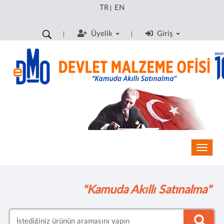
TR
EN
|
Üyelik
Giriş
Toggle
"Kamuda Akıllı Satınalma"