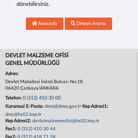
dönebilirsiniz.
Anasayfa
Detaylı Arama
DEVLET MALZEME OFİSİ
GENEL MÜDÜRLÜĞÜ
Adres:
Devlet Mahallesi İnönü Bulvarı No:18
06420 Çankaya/ANKARA
0 (312) 410 30 00
Telefon:
dmo@dmo.gov.tr
Kurumsal E-Posta:
Kep Adresi1:
dmo@hs02.kep.tr
Kep Adresi2:
devletmalzemeofisi@hs02.kep.tr
Fax1:
0 (312) 410 30 44
Fax2:
0 (312) 418 71 28