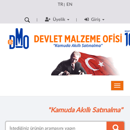
TR
EN
|
Üyelik
Giriş
Toggle
"Kamuda Akıllı Satınalma"