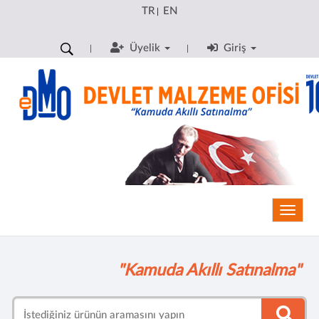
TR
EN
|
Üyelik
Giriş
Toggle
"Kamuda Akıllı Satınalma"