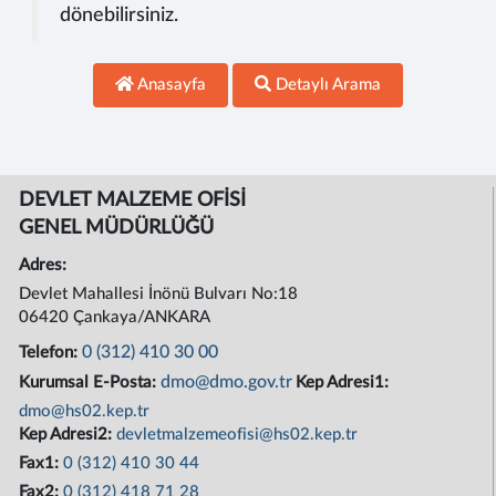
dönebilirsiniz.
Anasayfa
Detaylı Arama
DEVLET MALZEME OFİSİ
GENEL MÜDÜRLÜĞÜ
Adres:
Devlet Mahallesi İnönü Bulvarı No:18
06420 Çankaya/ANKARA
0 (312) 410 30 00
Telefon:
dmo@dmo.gov.tr
Kurumsal E-Posta:
Kep Adresi1:
dmo@hs02.kep.tr
Kep Adresi2:
devletmalzemeofisi@hs02.kep.tr
Fax1:
0 (312) 410 30 44
Fax2:
0 (312) 418 71 28