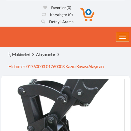
Favoriler
(0)
Karşılaştır
(0)
Detaylı Arama
Togg
İş Makineleri
Ataşmanlar
Hidromek 01760003 01760003 Kazıcı Kovası Ataşmanı