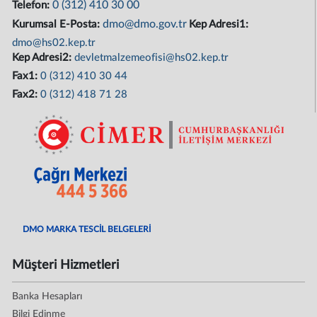
0 (312) 410 30 00
Telefon:
dmo@dmo.gov.tr
Kurumsal E-Posta:
Kep Adresi1:
dmo@hs02.kep.tr
Kep Adresi2:
devletmalzemeofisi@hs02.kep.tr
Fax1:
0 (312) 410 30 44
Fax2:
0 (312) 418 71 28
DMO MARKA TESCİL BELGELERİ
Müşteri Hizmetleri
Banka Hesapları
Bilgi Edinme