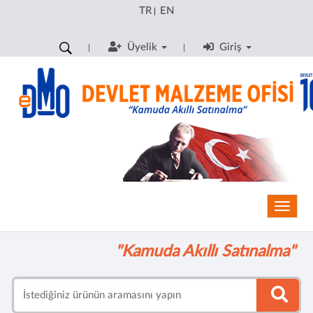
TR
EN
|
Üyelik
Giriş
Toggle
"Kamuda Akıllı Satınalma"