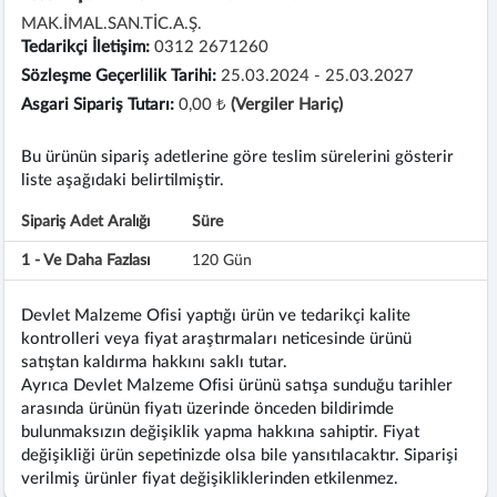
MAK.İMAL.SAN.TİC.A.Ş.
Tedarikçi İletişim:
0312 2671260
Sözleşme Geçerlilik Tarihi:
25.03.2024 - 25.03.2027
Asgari Sipariş Tutarı:
0,00 ₺
(Vergiler Hariç)
Bu ürünün sipariş adetlerine göre teslim sürelerini gösterir
liste aşağıdaki belirtilmiştir.
Sipariş Adet Aralığı
Süre
1 - Ve Daha Fazlası
120 Gün
Devlet Malzeme Ofisi yaptığı ürün ve tedarikçi kalite
kontrolleri veya fiyat araştırmaları neticesinde ürünü
satıştan kaldırma hakkını saklı tutar.
Ayrıca Devlet Malzeme Ofisi ürünü satışa sunduğu tarihler
arasında ürünün fiyatı üzerinde önceden bildirimde
bulunmaksızın değişiklik yapma hakkına sahiptir. Fiyat
değişikliği ürün sepetinizde olsa bile yansıtılacaktır. Siparişi
verilmiş ürünler fiyat değişikliklerinden etkilenmez.