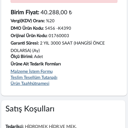
Birim Fiyat:
40.288,00 ₺
Vergi(KDV) Oranı:
%20
DMO Ürün Kodu:
5456 -K4390
Orijinal Ürün Kodu:
01760003
Garanti Süresi:
2 YIL 3000 SAAT (HANGİSİ ÖNCE
DOLARSA) (Ay)
Ölçü Birimi:
Adet
Ürüne Ait Tedarik Formları
Malzeme İstem Formu
Teslim Tesellüm Tutanağı
Ürün Taahhütnamesi
Satış Koşulları
Tedarikçi:
HİDROMEK HİDR.VE MEK.