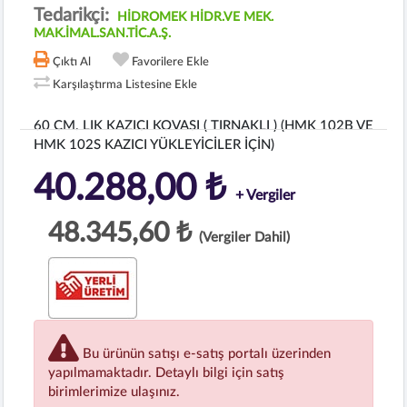
Tedarikçi:
HİDROMEK HİDR.VE MEK.
MAK.İMAL.SAN.TİC.A.Ş.
Çıktı Al
Favorilere Ekle
Karşılaştırma Listesine Ekle
60 CM. LIK KAZICI KOVASI ( TIRNAKLI ) (HMK 102B VE
HMK 102S KAZICI YÜKLEYİCİLER İÇİN)
40.288,00 ₺
+ Vergiler
48.345,60 ₺
(Vergiler Dahil)
Bu ürünün satışı e-satış portalı üzerinden
yapılmamaktadır. Detaylı bilgi için satış
birimlerimize ulaşınız.