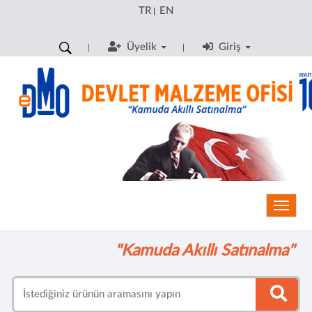
TR
EN
|
Üyelik
Giriş
Toggle
"Kamuda Akıllı Satınalma"