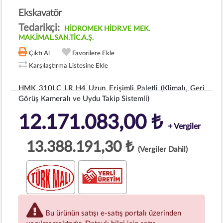
Ekskavatör
Tedarikçi:
HİDROMEK HİDR.VE MEK.
MAK.İMAL.SAN.TİC.A.Ş.
Çıktı Al
Favorilere Ekle
Karşılaştırma Listesine Ekle
HMK 310LC LR H4 Uzun Erişimli Paletli (Klimalı, Geri
Görüş Kameralı ve Uydu Takip Sistemli)
12.171.083,00 ₺
+ Vergiler
13.388.191,30 ₺
(Vergiler Dahil)
Bu ürünün satışı e-satış portalı üzerinden