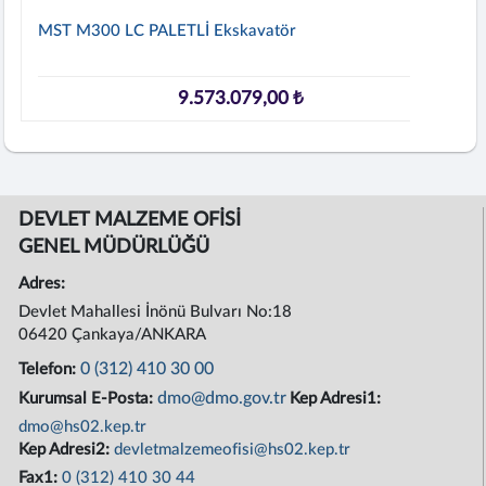
MST M300 LC PALETLİ Ekskavatör
9.573.079,00 ₺
DEVLET MALZEME OFİSİ
GENEL MÜDÜRLÜĞÜ
Adres:
Devlet Mahallesi İnönü Bulvarı No:18
06420 Çankaya/ANKARA
0 (312) 410 30 00
Telefon:
dmo@dmo.gov.tr
Kurumsal E-Posta:
Kep Adresi1:
dmo@hs02.kep.tr
Kep Adresi2:
devletmalzemeofisi@hs02.kep.tr
Fax1:
0 (312) 410 30 44