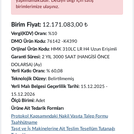
yapılmamaktadır. Detaylı bilgi için satış
birimlerimize ulaşınız.
Birim Fiyat:
12.171.083,00 ₺
Vergi(KDV) Oranı:
%10
DMO Ürün Kodu:
76142 -K4390
Orijinal Ürün Kodu:
HMK 310LC LR H4 Uzun Erişimli
Garanti Süresi:
2 YIL 3000 SAAT (HANGİSİ ÖNCE
DOLARSA) (Ay)
Yerli Katkı Oranı:
% 60,08
Teknolojik Düzey:
Belirtilmemiş
Yerli Malı Belgesi Geçerlilik Tarihi:
15.12.2025 -
15.12.2026
Ölçü Birimi:
Adet
Ürüne Ait Tedarik Formları
Protokol Kapsamındaki Nakil Vasıta Talep Formu
Taahhütname
Taşıt ve İş Makinelerine Ait Teslim Tesellüm Tutanağı