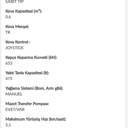
SABIT TIP
Kova Kapasitesi (m³):
0,6
Kova Menşei:
TR
Kova Kontrol :
JOYSTICK
Kepçe Koparma Kuvveti (kN):
653
Yakıt Tankı Kapasitesi (lt):
475
Yağlama Sistemi (Bom, Arm gibi):
MANUEL
Mazot Transfer Pompası:
EVET/VAR
Maksimum Yürüyüş Hızı (km/saat):
5,1