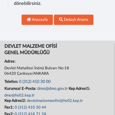
dönebilirsiniz.
Anasayfa
Detaylı Arama
DEVLET MALZEME OFİSİ
GENEL MÜDÜRLÜĞÜ
Adres:
Devlet Mahallesi İnönü Bulvarı No:18
06420 Çankaya/ANKARA
0 (312) 410 30 00
Telefon:
dmo@dmo.gov.tr
Kurumsal E-Posta:
Kep Adresi1:
dmo@hs02.kep.tr
Kep Adresi2:
devletmalzemeofisi@hs02.kep.tr
Fax1:
0 (312) 410 30 44
Fax2:
0 (312) 418 71 28