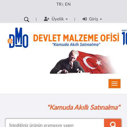
TR
EN
|
Üyelik
Giriş
Toggle
"Kamuda Akıllı Satınalma"