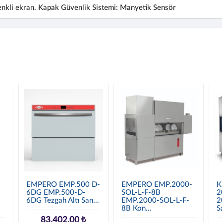
 renkli ekran. Kapak Güvenlik Sistemi: Manyetik Sensör
EMPERO EMP.500 D-
EMPERO EMP.2000-
K
6DG EMP.500-D-
SOL-L-F-8B
2
6DG Tezgah Altı San...
EMP.2000-SOL-L-F-
2
8B Kon...
S
83.402,00 ₺