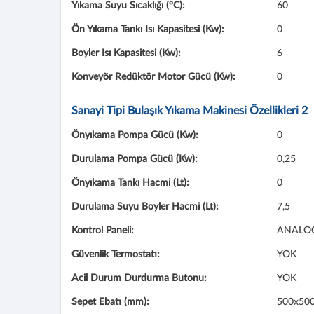
Yıkama Suyu Sıcaklığı (°C):
60
Ön Yıkama Tankı Isı Kapasitesi (Kw):
0
Boyler Isı Kapasitesi (Kw):
6
Konveyör Redüktör Motor Gücü (Kw):
0
Sanayi Tipi Bulaşık Yıkama Makinesi Özellikleri 2
Önyıkama Pompa Gücü (Kw):
0
Durulama Pompa Gücü (Kw):
0,25
Önyıkama Tankı Hacmi (Lt):
0
Durulama Suyu Boyler Hacmi (Lt):
7,5
Kontrol Paneli:
ANALO
Güvenlik Termostatı:
YOK
Acil Durum Durdurma Butonu:
YOK
Sepet Ebatı (mm):
500x50