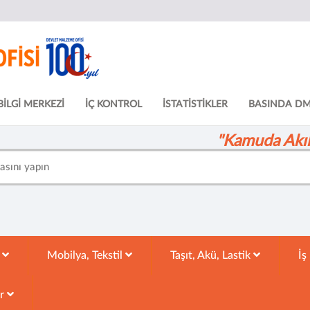
BİLGİ MERKEZİ
İÇ KONTROL
İSTATİSTİKLER
BASINDA D
"Kamuda Akıll
k
Mobilya, Tekstil
Taşıt, Akü, Lastik
İş
ar