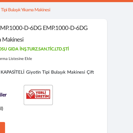
ipi Bulaşık Yıkama Makinesi
MP.1000-D-6DG EMP.1000-D-6DG
ma Makinesi
SU GIDA İNŞ.TURZ.SAN.TİC.LTD.ŞTİ
tırma Listesine Ekle
SİTELİ Giyotin Tipi Bulaşık Makinesi Çift
iler
l)