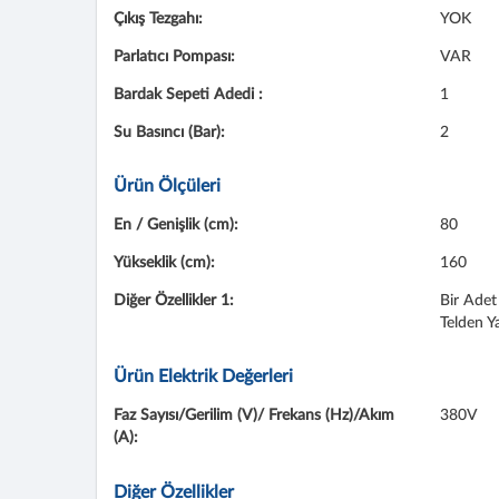
Çıkış Tezgahı:
YOK
Parlatıcı Pompası:
VAR
Bardak Sepeti Adedi :
1
Su Basıncı (Bar):
2
Ürün Ölçüleri
En / Genişlik (cm):
80
Yükseklik (cm):
160
Diğer Özellikler 1:
Bir Adet 
Telden Y
Ürün Elektrik Değerleri
Faz Sayısı/Gerilim (V)/ Frekans (Hz)/Akım
380V
(A):
Diğer Özellikler