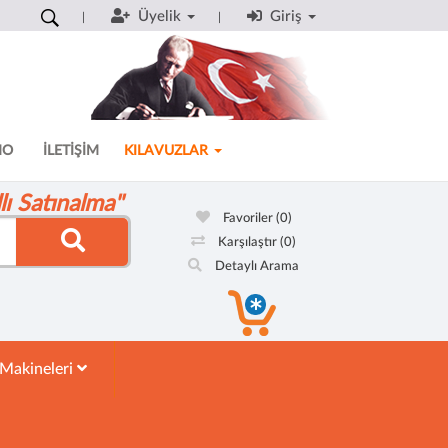
Üyelik
Giriş
MO
İLETİŞİM
KILAVUZLAR
ı Satınalma"
Favoriler
(0)
Karşılaştır
(0)
Detaylı Arama
 Makineleri