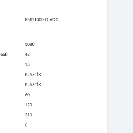
EMP.1000-D-6DG
1080
aat):
42
1,5
PLASTİK
PLASTİK
60
120
210
0