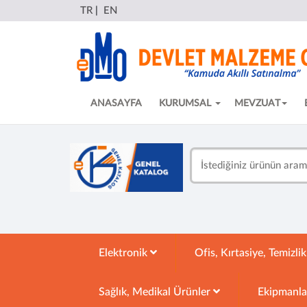
TR
|
EN
ANASAYFA
KURUMSAL
MEVZUAT
Elektronik
Ofis, Kırtasiye, Temizli
Sağlık, Medikal Ürünler
Ekipmanl