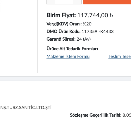
Birim Fiyat:
117.744,00 ₺
Vergi(KDV) Oranı:
%20
DMO Ürün Kodu:
117359 -K4433
Garanti Süresi:
24 (Ay)
Ürüne Ait Tedarik Formları
Malzeme İstem Formu
Teslim Tese
NŞ.TURZ.SAN.TİC.LTD.ŞTİ
Sözleşme Geçerlilik Tarihi:
8.0