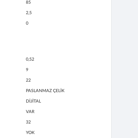
85
2,5
0
0,52
9
22
PASLANMAZ ÇELİK
DİJİTAL
VAR
32
YOK