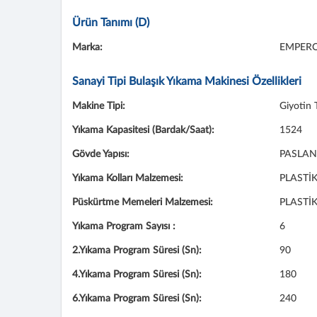
Ürün Tanımı (D)
Marka:
EMPER
Sanayi Tipi Bulaşık Yıkama Makinesi Özellikleri
Makine Tipi:
Giyotin 
Yıkama Kapasitesi (Bardak/Saat):
1524
Gövde Yapısı:
PASLAN
Yıkama Kolları Malzemesi:
PLASTİ
Püskürtme Memeleri Malzemesi:
PLASTİ
Yıkama Program Sayısı :
6
2.Yıkama Program Süresi (Sn):
90
4.Yıkama Program Süresi (Sn):
180
6.Yıkama Program Süresi (Sn):
240