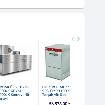
ROMLÜKS KBYM-
EMPERO EMP.1100-
000/K KBYM-
S-JD EMP.1100-S-JD
000/K Konveyörlü
Tezgah Altı San...
anayi...
56.573,00 ₺