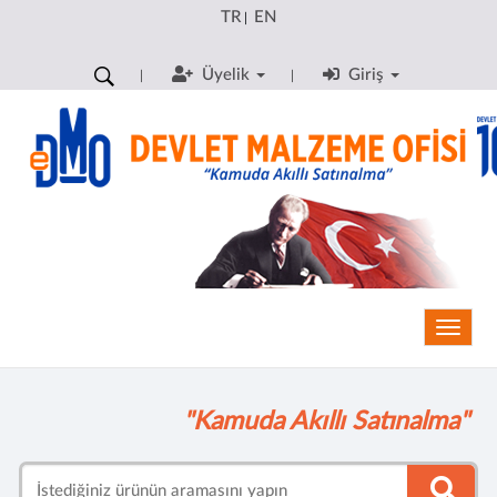
TR
EN
|
Üyelik
Giriş
Toggle
"Kamuda Akıllı Satınalma"