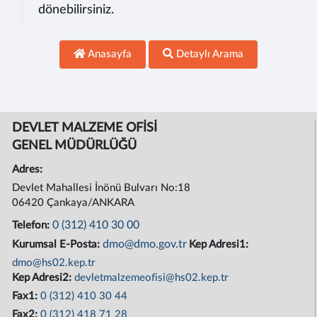
dönebilirsiniz.
Anasayfa
Detaylı Arama
DEVLET MALZEME OFİSİ
GENEL MÜDÜRLÜĞÜ
Adres:
Devlet Mahallesi İnönü Bulvarı No:18
06420 Çankaya/ANKARA
0 (312) 410 30 00
Telefon:
dmo@dmo.gov.tr
Kurumsal E-Posta:
Kep Adresi1:
dmo@hs02.kep.tr
Kep Adresi2:
devletmalzemeofisi@hs02.kep.tr
Fax1:
0 (312) 410 30 44
Fax2:
0 (312) 418 71 28