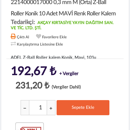
2214000017000 0,3 mm M (Orta) Z-Ball
Roller Konik 10 Adet MAVİ Renk Roller Kalem
Tedarikçi:
AKÇAY KIRTASİYE YAYIN DAĞITIM SAN.
VE TİC. LTD. ŞTİ.
Çıktı Al
Favorilere Ekle
Karşılaştırma Listesine Ekle
ADEL Z-Ball Roller kalem Konik, Mavi, 10'lu
192,67 ₺
+ Vergiler
231,20 ₺
(Vergiler Dahil)
Sepete Ekle
;