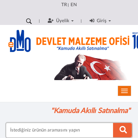
TR
EN
|
Üyelik
Giriş
Toggle
"Kamuda Akıllı Satınalma"