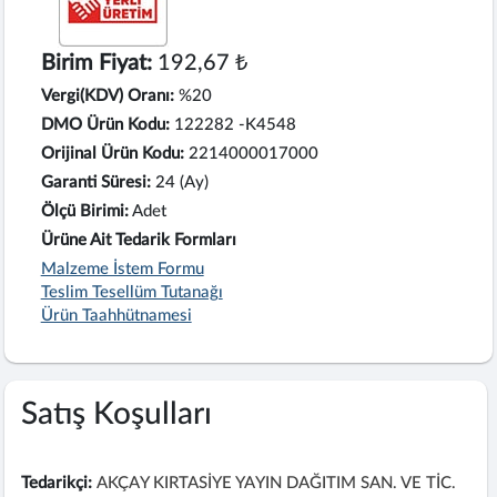
Birim Fiyat:
192,67 ₺
Vergi(KDV) Oranı:
%20
DMO Ürün Kodu:
122282 -K4548
Orijinal Ürün Kodu:
2214000017000
Garanti Süresi:
24 (Ay)
Ölçü Birimi:
Adet
Ürüne Ait Tedarik Formları
Malzeme İstem Formu
Teslim Tesellüm Tutanağı
Ürün Taahhütnamesi
Satış Koşulları
Tedarikçi:
AKÇAY KIRTASİYE YAYIN DAĞITIM SAN. VE TİC.