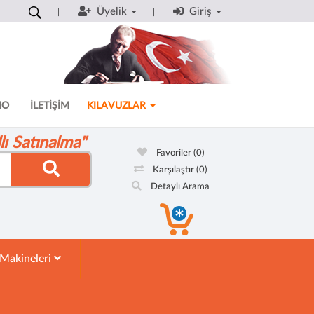
Üyelik
Giriş
MO
İLETİŞİM
KILAVUZLAR
ı Satınalma"
Favoriler
(0)
Karşılaştır
(0)
Detaylı Arama
 Makineleri