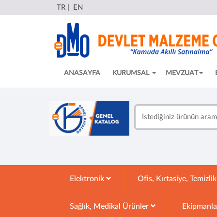
TR
|
EN
ANASAYFA
KURUMSAL
MEVZUAT
Elektronik
Ofis, Kırtasiye, Temizli
Sağlık, Medikal Ürünler
Ekipmanl