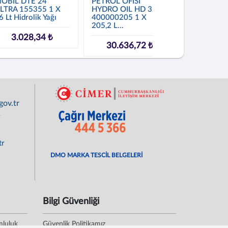
OBİL DTE 24
PETROL OFİSİ
MOBİL NU
LTRA 155355 1 X
HYDRO OIL HD 32
111715 1 X
6 Lt Hidrolik Yağı
400000205 1 X
Hidrolik Ya
205,2 L...
3.028,34 ₺
36.19
30.636,72 ₺
ov.tr
r
tr
DMO MARKA TESCİL BELGELERİ
Bilgi Güvenliği
mluluk
Güvenlik Politikamız