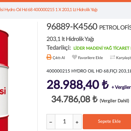
fisi Hydro Oıl Hd 68 400000215 1 X 203,1 Lt Hidrolik Yağı
96889-K4560
PETROL OFİS
203,1 lt Hidrolik Yağı
Tedarikçi:
LİDER MADENİ YAĞ TİCARET 
Çıktı Al
Favorilere Ekle
Karşılaş
400000215 HYDRO OIL HD 68,FIÇI 203,1
28.988,40 ₺
+ Vergiler
34.786,08 ₺
(Vergiler Dahil)
Sepete Ekle
;