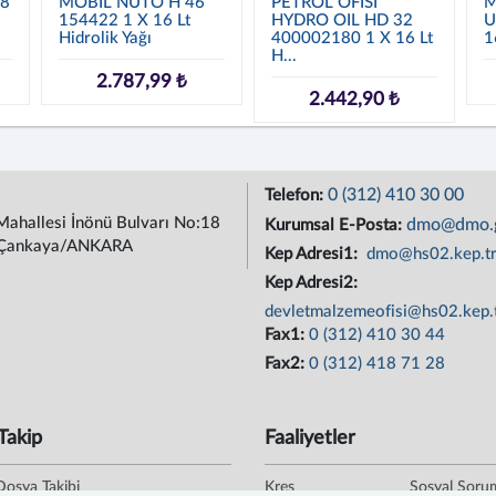
68
MOBİL NUTO H 46
PETROL OFİSİ
M
9
154422 1 X 16 Lt
HYDRO OIL HD 32
U
Hidrolik Yağı
400002180 1 X 16 Lt
1
H...
2.787,99 ₺
2.442,90 ₺
0 (312) 410 30 00
Telefon:
Mahallesi İnönü Bulvarı No:18
dmo@dmo.g
Kurumsal E-Posta:
Çankaya/ANKARA
Kep Adresi1:
dmo@hs02.kep.t
Kep Adresi2:
devletmalzemeofisi@hs02.kep.
Fax1:
0 (312) 410 30 44
Fax2:
0 (312) 418 71 28
Takip
Faaliyetler
Dosya Takibi
Kreş
Sosyal Soru