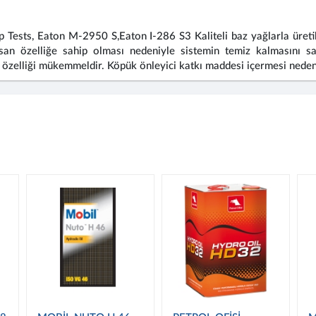
ts, Eaton M-2950 S,Eaton I-286 S3 Kaliteli baz yağlarla üretilen
rsan özelliğe sahip olması nedeniyle sistemin temiz kalmasını s
zelliği mükemmeldir. Köpük önleyici katkı maddesi içermesi neden