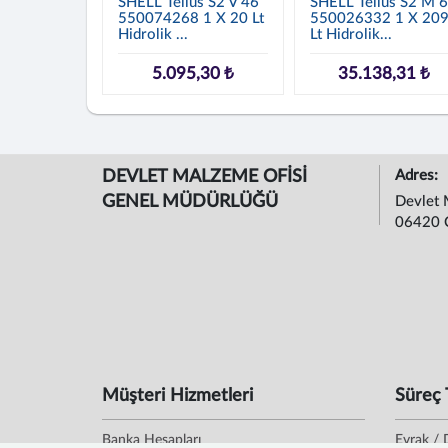
SHELL Tellus S2 V 46
SHELL Tellus S2 M 
550074268 1 X 20 Lt
550026332 1 X 20
Hidrolik ...
Lt Hidrolik...
5.095,30 ₺
35.138,31 ₺
DEVLET MALZEME OFİSİ
Adres:
GENEL MÜDÜRLÜĞÜ
Devlet 
06420 
Müşteri Hizmetleri
Süreç 
Banka Hesapları
Evrak / 