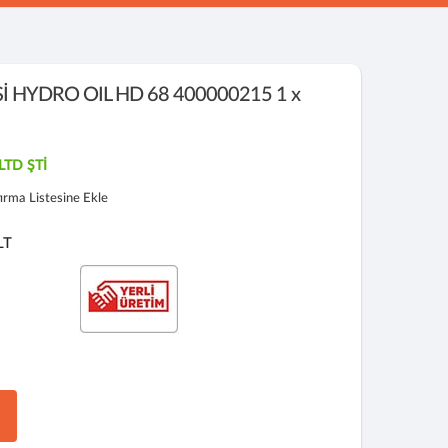
İ HYDRO OIL HD 68 400000215 1 x
LTD ŞTİ
tırma Listesine Ekle
LT