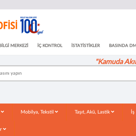
BİLGİ MERKEZİ
İÇ KONTROL
İSTATİSTİKLER
BASINDA D
"Kamuda Akıll
k
Mobilya, Tekstil
Taşıt, Akü, Lastik
İş
ar