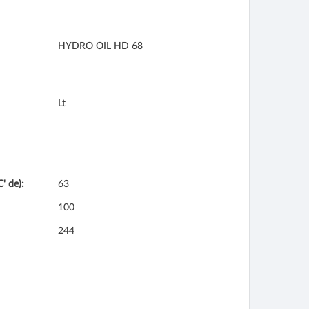
HYDRO OIL HD 68
Lt
' de):
63
100
244