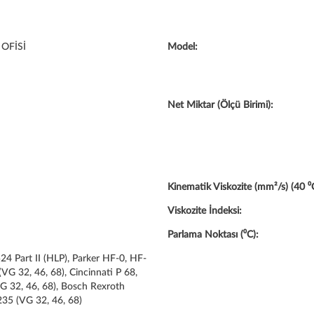
OFİSİ
Model:
Net Miktar (Ölçü Birimi):
Kinematik Viskozite (mm²/s) (40 ⁰C
Viskozite İndeksi:
Parlama Noktası (⁰C):
4 Part II (HLP), Parker HF-0, HF-
(VG 32, 46, 68), Cincinnati P 68,
G 32, 46, 68), Bosch Rexroth
35 (VG 32, 46, 68)