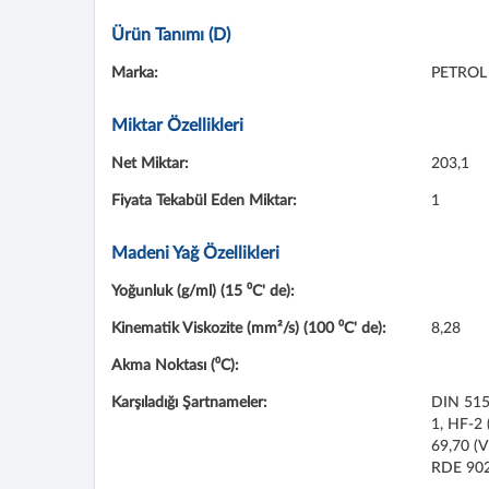
Ürün Tanımı (D)
Marka:
PETROL 
Miktar Özellikleri
Net Miktar:
203,1
Fiyata Tekabül Eden Miktar:
1
Madeni Yağ Özellikleri
Yoğunluk (g/ml) (15 ⁰C' de):
Kinematik Viskozite (mm²/s) (100 ⁰C' de):
8,28
Akma Noktası (⁰C):
Karşıladığı Şartnameler:
DIN 5152
1, HF-2 
69,70 (V
RDE 902