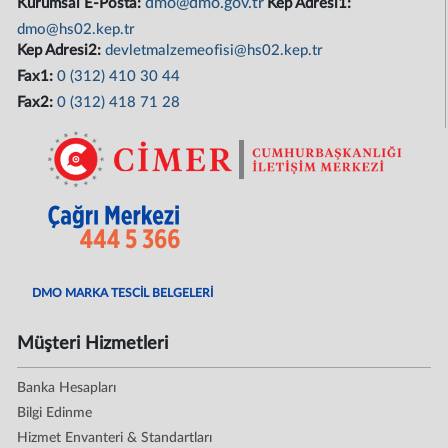
dmo@dmo.gov.tr
Kurumsal E-Posta:
Kep Adresi1:
dmo@hs02.kep.tr
Kep Adresi2:
devletmalzemeofisi@hs02.kep.tr
Fax1:
0 (312) 410 30 44
Fax2:
0 (312) 418 71 28
DMO MARKA TESCİL BELGELERİ
Müşteri Hizmetleri
Banka Hesapları
Bilgi Edinme
Hizmet Envanteri & Standartları