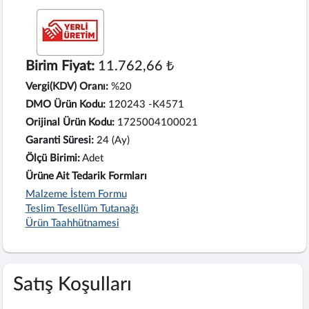
Birim Fiyat:
11.762,66 ₺
Vergi(KDV) Oranı:
%20
DMO Ürün Kodu:
120243 -K4571
Orijinal Ürün Kodu:
1725004100021
Garanti Süresi:
24 (Ay)
Ölçü Birimi:
Adet
Ürüne Ait Tedarik Formları
Malzeme İstem Formu
Teslim Tesellüm Tutanağı
Ürün Taahhütnamesi
Satış Koşulları