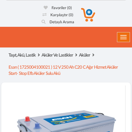
Favoriler
(0)
Karşılaştır
(0)
Detaylı Arama
Togg
Taşıt, Akü, Lastik
Aküler Ve Lastikler
Aküler
Esan ( 1725004100021 ) 12 V 250 Ah C20 C Ağır Hizmet Aküler
Start- Stop Efb Aküler Sulu Akü