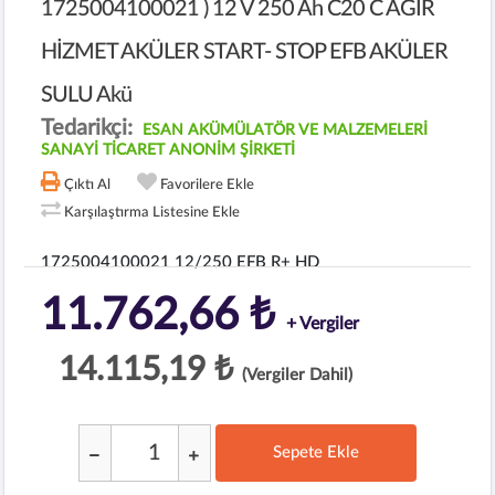
1725004100021 ) 12 V 250 Ah C20 C AĞIR
HİZMET AKÜLER START- STOP EFB AKÜLER
SULU Akü
Tedarikçi:
ESAN AKÜMÜLATÖR VE MALZEMELERİ
SANAYİ TİCARET ANONİM ŞİRKETİ
Çıktı Al
Favorilere Ekle
Karşılaştırma Listesine Ekle
1725004100021 12/250 EFB R+ HD
11.762,66 ₺
+ Vergiler
14.115,19 ₺
(Vergiler Dahil)
Sepete Ekle
;