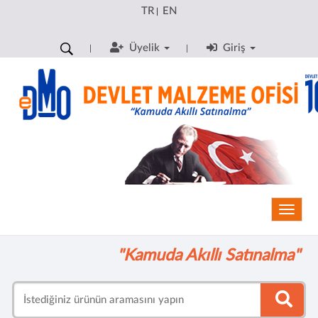
TR
EN
|
Üyelik
Giriş
Toggle
"Kamuda Akıllı Satınalma"