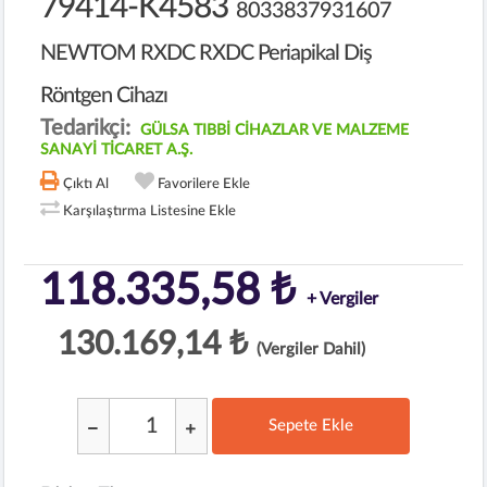
79414-K4583
8033837931607
NEWTOM RXDC RXDC Periapikal Diş
Röntgen Cihazı
Tedarikçi:
GÜLSA TIBBİ CİHAZLAR VE MALZEME
SANAYİ TİCARET A.Ş.
Çıktı Al
Favorilere Ekle
Karşılaştırma Listesine Ekle
118.335,58 ₺
+ Vergiler
130.169,14 ₺
(Vergiler Dahil)
Sepete Ekle
;