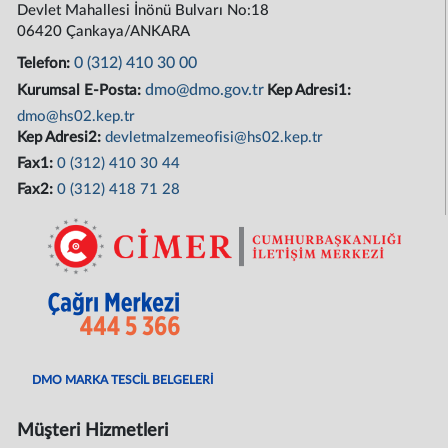
Devlet Mahallesi İnönü Bulvarı No:18
06420 Çankaya/ANKARA
0 (312) 410 30 00
Telefon:
dmo@dmo.gov.tr
Kurumsal E-Posta:
Kep Adresi1:
dmo@hs02.kep.tr
Kep Adresi2:
devletmalzemeofisi@hs02.kep.tr
Fax1:
0 (312) 410 30 44
Fax2:
0 (312) 418 71 28
DMO MARKA TESCİL BELGELERİ
Müşteri Hizmetleri