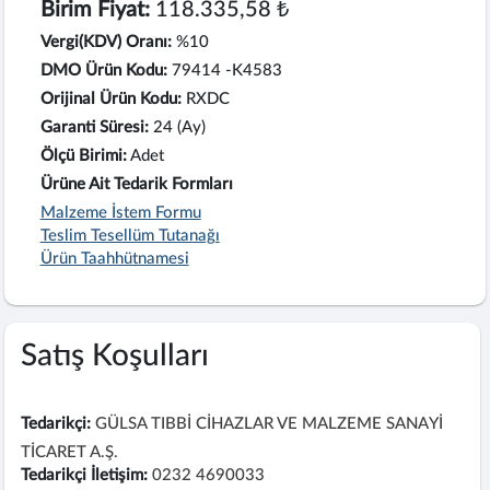
Birim Fiyat:
118.335,58 ₺
Vergi(KDV) Oranı:
%10
DMO Ürün Kodu:
79414 -K4583
Orijinal Ürün Kodu:
RXDC
Garanti Süresi:
24 (Ay)
Ölçü Birimi:
Adet
Ürüne Ait Tedarik Formları
Malzeme İstem Formu
Teslim Tesellüm Tutanağı
Ürün Taahhütnamesi
Satış Koşulları
Tedarikçi:
GÜLSA TIBBİ CİHAZLAR VE MALZEME SANAYİ
TİCARET A.Ş.
Tedarikçi İletişim:
0232 4690033