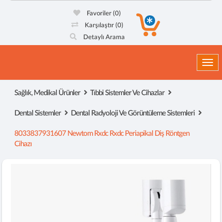
Favoriler
(0)
Karşılaştır
(0)
Detaylı Arama
Togg
Sağlık, Medikal Ürünler
Tıbbi Sistemler Ve Cihazlar
Dental Sistemler
Dental Radyoloji Ve Görüntüleme Sistemleri
8033837931607 Newtom Rxdc Rxdc Periapikal Diş Röntgen
Cihazı