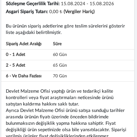
Sözleşme Geçerlilik Tarihi:
15.08.2024 - 15.08.2026
Asgari Sipariş Tutarı:
0,00 ₺
(Vergiler Hariç)
Bu ürünün sipariş adetlerine göre teslim sürelerini gösterir
liste aşağıdaki belirtilmiştir.
Sipariş Adet Aralığı
Süre
0 - 1 Adet
60 Gün
2 - 5 Adet
65 Gün
6 - Ve Daha Fazlası
70 Gün
Devlet Malzeme Ofisi yaptığı ürün ve tedarikçi kalite
kontrolleri veya fiyat araştırmaları neticesinde ürünü
satıştan kaldırma hakkını saklı tutar.
Ayrıca Devlet Malzeme Ofisi ürünü satışa sunduğu tarihler
arasında ürünün fiyatı üzerinde önceden bildirimde
bulunmaksızın değişiklik yapma hakkına sahiptir. Fiyat
değişikliği ürün sepetinizde olsa bile yansıtılacaktır. Siparişi
verilmiş ürünler fiyat değişikliklerinden etkilenmez.