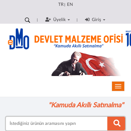
TR
EN
|
Üyelik
Giriş
Toggle
"Kamuda Akıllı Satınalma"