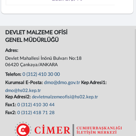
DEVLET MALZEME OFİSİ
GENEL MÜDÜRLÜĞÜ
Adres:
Devlet Mahallesi İnönü Bulvarı No:18
06420 Çankaya/ANKARA
0 (312) 410 30 00
Telefon:
dmo@dmo.gov.tr
Kurumsal E-Posta:
Kep Adresi1:
dmo@hs02.kep.tr
Kep Adresi2:
devletmalzemeofisi@hs02.kep.tr
Fax1:
0 (312) 410 30 44
Fax2:
0 (312) 418 71 28