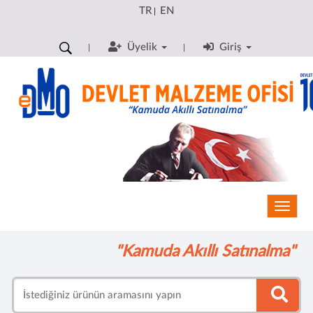
TR
EN
|
Üyelik
Giriş
Toggle
"Kamuda Akıllı Satınalma"