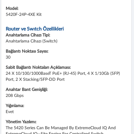
Model:
5420F-24P-4XE Kit
Router ve Swıtch Özellikleri
Anahtarlama Cihazı Tipi:
Anahtarlama Cihazı (Switch)
Bağlantı Noktası Sayısı:
30
Sabit Bağlantı Noktaları Açıklaması:
24 X 10/100/1000BaseT PoE+ (RJ-45) Port, 4 X 1/10Gb (SFP)
Port, 2 X Stacking/SFP-DD Port
Anahtar Bant Genişliği:
208 Gbps
Yığınlama:
Evet
Yönetim Yazılımı:
The 5420 Series Can Be Managed By ExtremeCloud IQ And
ExtremeCloud IQ—Site Engine For Centralized Switch