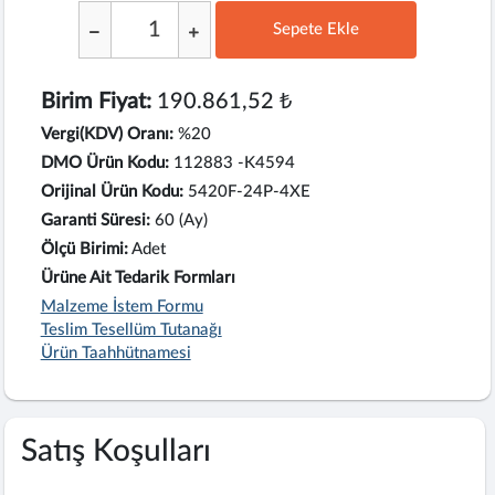
Sepete Ekle
;
Birim Fiyat:
190.861,52 ₺
Vergi(KDV) Oranı:
%20
DMO Ürün Kodu:
112883 -K4594
Orijinal Ürün Kodu:
5420F-24P-4XE
Garanti Süresi:
60 (Ay)
Ölçü Birimi:
Adet
Ürüne Ait Tedarik Formları
Malzeme İstem Formu
Teslim Tesellüm Tutanağı
Ürün Taahhütnamesi
Satış Koşulları