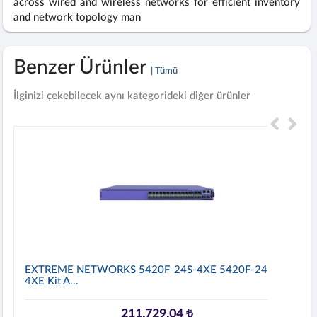
across wired and wireless networks for efficient inventory
and network topology man
Benzer Ürünler
| Tümü
İlginizi çekebilecek aynı kategorideki diğer ürünler
EXTREME NETWORKS 5420F-24S-4XE 5420F-24S-
4XE Kit A...
211.729,04 ₺