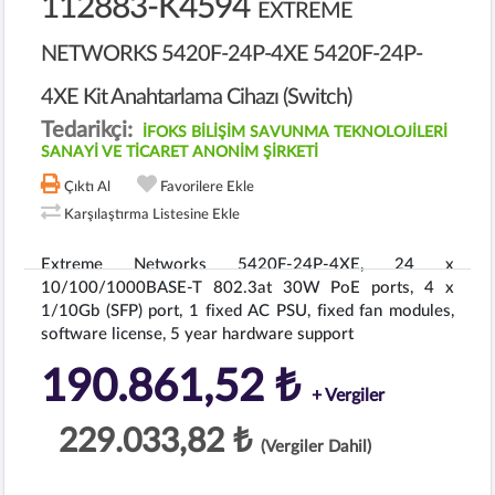
112883-K4594
EXTREME
NETWORKS 5420F-24P-4XE 5420F-24P-
4XE Kit Anahtarlama Cihazı (Switch)
Tedarikçi:
İFOKS BİLİŞİM SAVUNMA TEKNOLOJİLERİ
SANAYİ VE TİCARET ANONİM ŞİRKETİ
Çıktı Al
Favorilere Ekle
Karşılaştırma Listesine Ekle
Extreme Networks 5420F-24P-4XE, 24 x
10/100/1000BASE-T 802.3at 30W PoE ports, 4 x
1/10Gb (SFP) port, 1 fixed AC PSU, fixed fan modules,
software license, 5 year hardware support
190.861,52 ₺
+ Vergiler
229.033,82 ₺
(Vergiler Dahil)