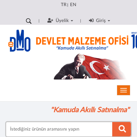
TR
EN
|
Üyelik
Giriş
Toggle
"Kamuda Akıllı Satınalma"