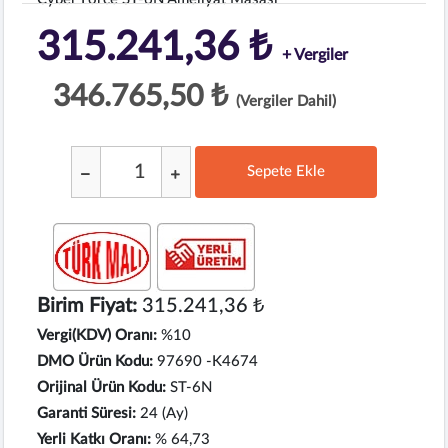
315.241,36 ₺
+ Vergiler
346.765,50 ₺
(Vergiler Dahil)
Sepete Ekle
;
Birim Fiyat:
315.241,36 ₺
Vergi(KDV) Oranı:
%10
DMO Ürün Kodu:
97690 -K4674
Orijinal Ürün Kodu:
ST-6N
Garanti Süresi:
24 (Ay)
Yerli Katkı Oranı:
% 64,73