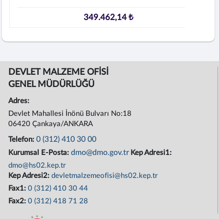
349.462,14 ₺
DEVLET MALZEME OFİSİ
GENEL MÜDÜRLÜĞÜ
Adres:
Devlet Mahallesi İnönü Bulvarı No:18
06420 Çankaya/ANKARA
0 (312) 410 30 00
Telefon:
dmo@dmo.gov.tr
Kurumsal E-Posta:
Kep Adresi1:
dmo@hs02.kep.tr
Kep Adresi2:
devletmalzemeofisi@hs02.kep.tr
Fax1:
0 (312) 410 30 44
Fax2:
0 (312) 418 71 28