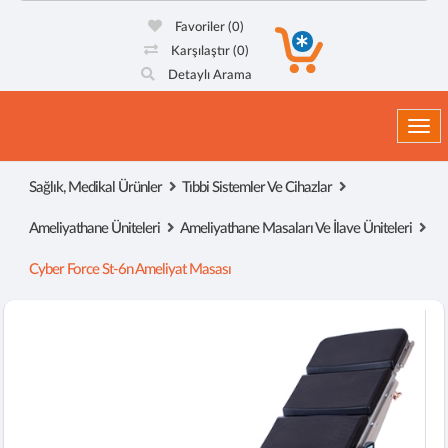
Favoriler
(0)
Karşılaştır
(0)
Detaylı Arama
Togg
Sağlık, Medikal Ürünler
Tıbbi Sistemler Ve Cihazlar
Ameliyathane Üniteleri
Ameliyathane Masaları Ve İlave Üniteleri
Cyber Force St-6n Ameliyat Masası