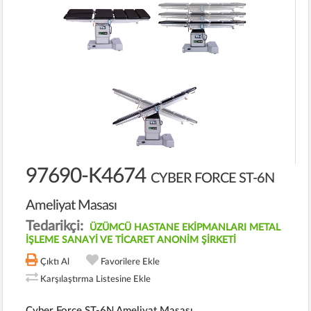
97690-K4674
CYBER FORCE ST-6N
Ameliyat Masası
Tedarikçi:
ÜZÜMCÜ HASTANE EKİPMANLARI METAL
İŞLEME SANAYİ VE TİCARET ANONİM ŞİRKETİ
Çıktı Al
Favorilere Ekle
Karşılaştırma Listesine Ekle
Cyber Force ST-6N Ameliyat Masası