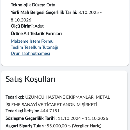
Teknolojik Düzey:
Orta
Yerli Malı Belgesi Geçerlilik Tarihi:
8.10.2025 -
8.10.2026
Ölçü Birimi:
Adet
Ürüne Ait Tedarik Formları
Malzeme İstem Formu
Teslim Tesellüm Tutanağı
Ürün Taahhütnamesi
Satış Koşulları
Tedarikçi:
ÜZÜMCÜ HASTANE EKİPMANLARI METAL
İŞLEME SANAYİ VE TİCARET ANONİM ŞİRKETİ
Tedarikçi İletişim:
444 7151
Sözleşme Geçerlilik Tarihi:
11.10.2024 - 11.10.2026
Asgari Sipariş Tutarı:
55.000,00 ₺
(Vergiler Hariç)