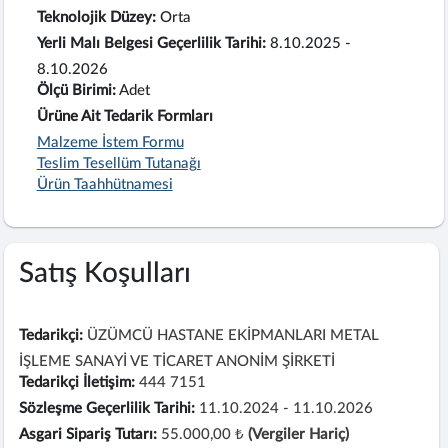
Teknolojik Düzey:
Orta
Yerli Malı Belgesi Geçerlilik Tarihi:
8.10.2025 -
8.10.2026
Ölçü Birimi:
Adet
Ürüne Ait Tedarik Formları
Malzeme İstem Formu
Teslim Tesellüm Tutanağı
Ürün Taahhütnamesi
Satış Koşulları
Tedarikçi:
ÜZÜMCÜ HASTANE EKİPMANLARI METAL
İŞLEME SANAYİ VE TİCARET ANONİM ŞİRKETİ
Tedarikçi İletişim:
444 7151
Sözleşme Geçerlilik Tarihi:
11.10.2024 - 11.10.2026
Asgari Sipariş Tutarı:
55.000,00 ₺
(Vergiler Hariç)