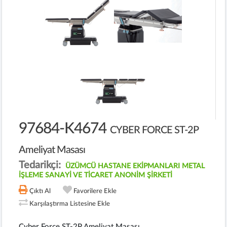
97684-K4674
CYBER FORCE ST-2P
Ameliyat Masası
Tedarikçi:
ÜZÜMCÜ HASTANE EKİPMANLARI METAL
İŞLEME SANAYİ VE TİCARET ANONİM ŞİRKETİ
Çıktı Al
Favorilere Ekle
Karşılaştırma Listesine Ekle
Cyber Force ST-2P Ameliyat Masası