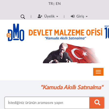
TR
EN
|
Üyelik
Giriş
Toggle
"Kamuda Akıllı Satınalma"