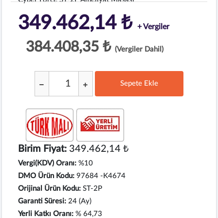
349.462,14 ₺
+ Vergiler
384.408,35 ₺
(Vergiler Dahil)
Sepete Ekle
;
Birim Fiyat:
349.462,14 ₺
Vergi(KDV) Oranı:
%10
DMO Ürün Kodu:
97684 -K4674
Orijinal Ürün Kodu:
ST-2P
Garanti Süresi:
24 (Ay)
Yerli Katkı Oranı:
% 64,73