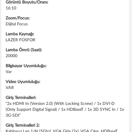
Görüntü Boyutu/Oranı:
16:10
Zoom/Focus:
Dijital Focus
Lamba Kaynağı:
LAZER FOSFOR
Lamba Ömrü (Saat):
20000
Bilgisayar Uyumluluğu:
Var
Video Uyumluluğu:
VAR
Giriş Terminalleri:
"2x HDMI In (version 2.0) (with Locking Screw) / 1x DVI-D
(only Support Digital Signal) / 1x HDBaseT / 1x 3D SYNC In / 1x
3G-SDI"
Giriş Terminalleri 2:
Kablosuz Lan 1/n (5Ghz), VGA Giriş (2x), VGA Çıkış, HDBaseT,