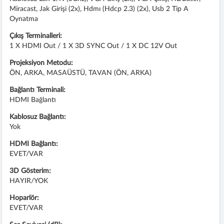
Miracast, Jak Girişi (2x), Hdmı (hdcp 2.3) (2x), Usb 2 Tip A
Oynatma
Çıkış Terminalleri:
1 X HDMI Out / 1 X 3D SYNC Out / 1 X DC 12V Out
Projeksiyon Metodu:
ÖN, ARKA, MASAÜSTÜ, TAVAN (ÖN, ARKA)
Bağlantı Terminali:
HDMI Bağlantı
Kablosuz Bağlantı:
Yok
HDMI Bağlantı:
EVET/VAR
3D Gösterim:
HAYIR/YOK
Hoparlör:
EVET/VAR