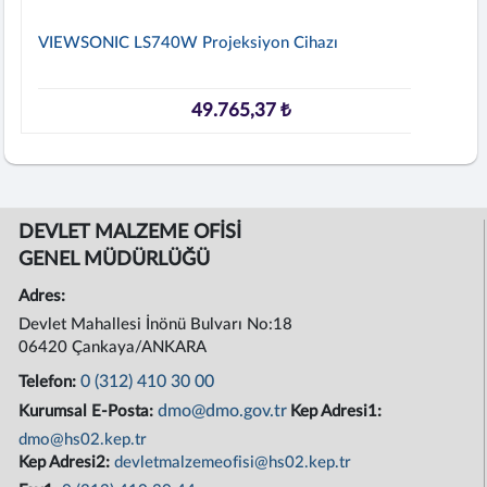
VIEWSONIC LS740W Projeksiyon Cihazı
49.765,37 ₺
DEVLET MALZEME OFİSİ
GENEL MÜDÜRLÜĞÜ
Adres:
Devlet Mahallesi İnönü Bulvarı No:18
06420 Çankaya/ANKARA
0 (312) 410 30 00
Telefon:
dmo@dmo.gov.tr
Kurumsal E-Posta:
Kep Adresi1:
dmo@hs02.kep.tr
Kep Adresi2:
devletmalzemeofisi@hs02.kep.tr