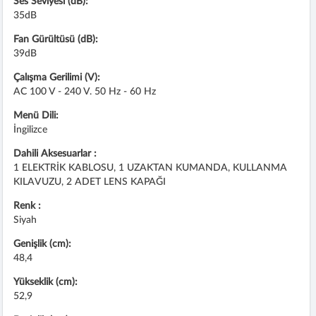
Ses Seviyesi (dB):
35dB
Fan Gürültüsü (dB):
39dB
Çalışma Gerilimi (V):
AC 100 V - 240 V. 50 Hz - 60 Hz
Menü Dili:
İngilizce
Dahili Aksesuarlar :
1 ELEKTRİK KABLOSU, 1 UZAKTAN KUMANDA, KULLANMA
KILAVUZU, 2 ADET LENS KAPAĞI
Renk :
Siyah
Genişlik (cm):
48,4
Yükseklik (cm):
52,9