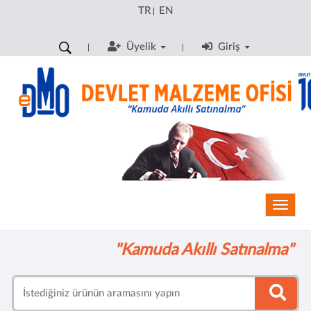
TR
EN
|
Üyelik
Giriş
Toggle
"Kamuda Akıllı Satınalma"