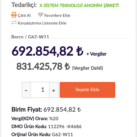
Tedarikçi:
X SİSTEM TEKNOLOJİ ANONİM ŞİRKETİ
Çıktı Al
Favorilere Ekle
Karşılaştırma Listesine Ekle
Barco / G62-W11
692.854,82 ₺
+ Vergiler
831.425,78 ₺
(Vergiler Dahil)
Sepete Ekle
;
Birim Fiyat:
692.854,82 ₺
Vergi(KDV) Oranı:
%20
DMO Ürün Kodu:
112296 -K4686
Orijinal Ürün Kodu:
G62-W11