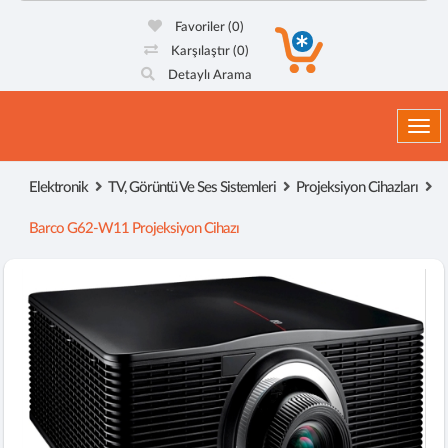
Favoriler
(0)
Karşılaştır
(0)
Detaylı Arama
Togg
Elektronik
TV, Görüntü Ve Ses Sistemleri
Projeksiyon Cihazları
Barco G62-W11 Projeksiyon Cihazı