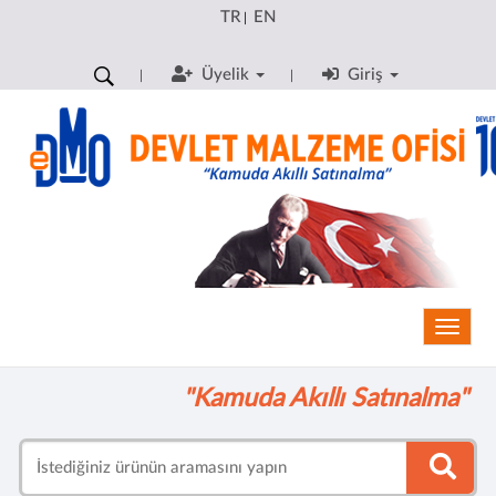
TR
EN
|
Üyelik
Giriş
Toggle
"Kamuda Akıllı Satınalma"