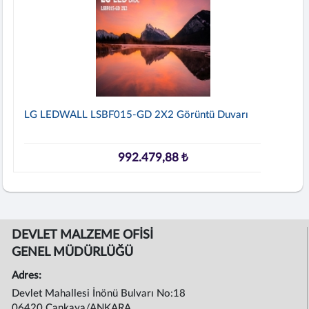
LG LEDWALL LSBF015-GD 2X2 Görüntü Duvarı
992.479,88 ₺
DEVLET MALZEME OFİSİ
GENEL MÜDÜRLÜĞÜ
Adres:
Devlet Mahallesi İnönü Bulvarı No:18
06420 Çankaya/ANKARA