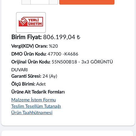
Birim Fiyat:
806.199,04 ₺
Vergi(KDV) Oranı:
%20
DMO Ürün Kodu:
47700 -K4686
Orijinal Ürün Kodu:
55N500B18 - 3x3 GÖRÜNTÜ
DUVARI
Garanti Süresi:
24 (Ay)
Ölçü Birimi:
Adet
Ürüne Ait Tedarik Formları
Malzeme İstem Formu
Teslim Tesellüm Tutanağı
Ürün Taahhütnamesi