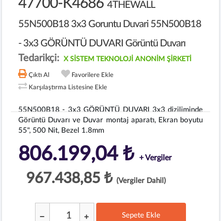
47700-K4686
4THEWALL
55N500B18 3x3 Goruntu Duvari 55N500B18
- 3x3 GÖRÜNTÜ DUVARI Görüntü Duvarı
Tedarikçi:
X SİSTEM TEKNOLOJİ ANONİM ŞİRKETİ
Çıktı Al
Favorilere Ekle
Karşılaştırma Listesine Ekle
55N500B18 - 3x3 GÖRÜNTÜ DUVARI 3x3 diziliminde
Görüntü Duvarı ve Duvar montaj aparatı, Ekran boyutu
55", 500 Nit, Bezel 1.8mm
806.199,04 ₺
+ Vergiler
967.438,85 ₺
(Vergiler Dahil)
Sepete Ekle
;