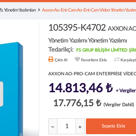
. Yönetim Yazılımları
Axxon Ao-Ent-Cam Ao-Ent-Cam Video Yönetim Yazılımı
105395-K4702
AXXON AO
Yönetim Yazılımı Yönetim Yazılımı
Tedarikçi:
FS GRUP BİLİŞİM LİMİTED ŞİR
Çıktı Al
Favorilere Ekle
Karşılaş
AXXON AO-PRO-CAM ENTERPRİSE VİDEO
14.813,46 ₺
+ Vergiler
17.776,15 ₺
(Vergiler Dahil)
Sepete Ekle
;