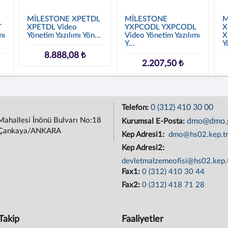
MİLESTONE XPETDL
MİLESTONE
M
T
XPETDL Video
YXPCODL YXPCODL
X
mı
Yönetim Yazılımı Yön...
Video Yönetim Yazılımı
X
Y...
Y
8.888,08 ₺
2.207,50 ₺
0 (312) 410 30 00
Telefon:
Mahallesi İnönü Bulvarı No:18
dmo@dmo.g
Kurumsal E-Posta:
Çankaya/ANKARA
Kep Adresi1:
dmo@hs02.kep.t
Kep Adresi2:
devletmalzemeofisi@hs02.kep.
Fax1:
0 (312) 410 30 44
Fax2:
0 (312) 418 71 28
Takip
Faaliyetler