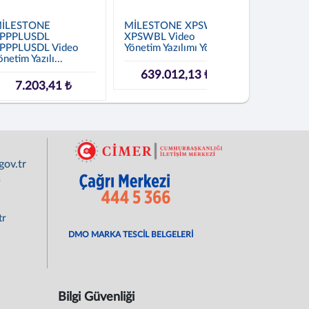
İLESTONE
MİLESTONE XPSWBL
MİLESTON
PPPLUSDL
XPSWBL Video
XPPPLUSB
PPPLUSDL Video
Yönetim Yazılımı Yön...
XPPPLUSBL
önetim Yazılı...
Yönetim Yazı
639.012,13 ₺
7.203,41 ₺
22.07
ov.tr
r
tr
DMO MARKA TESCİL BELGELERİ
Bilgi Güvenliği