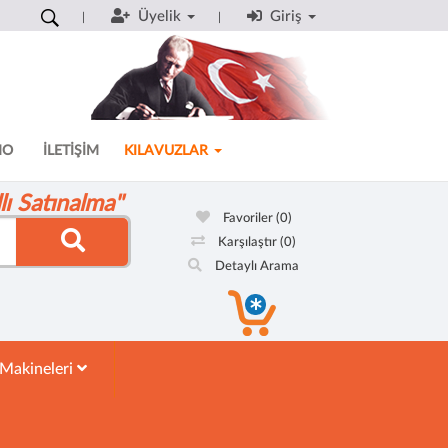
Üyelik
Giriş
MO
İLETİŞİM
KILAVUZLAR
ı Satınalma"
Favoriler
(0)
Karşılaştır
(0)
Detaylı Arama
 Makineleri