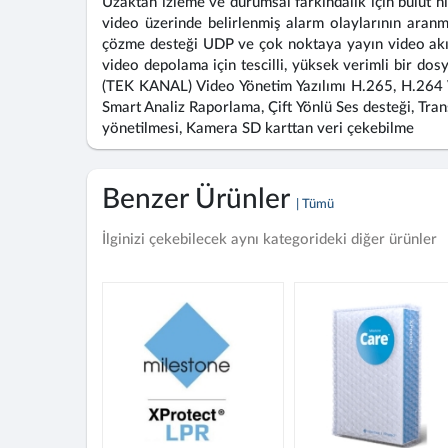
Uzaktan izleme ve durumsal farkındalık için bulut hi
video üzerinde belirlenmiş alarm olaylarının aranm
çözme desteği UDP ve çok noktaya yayın video akışı
video depolama için tescilli, yüksek verimli bir do
(TEK KANAL) Video Yönetim Yazılımı H.265, H.264 Vi
Smart Analiz Raporlama, Çift Yönlü Ses desteği, Tran
yönetilmesi, Kamera SD karttan veri çekebilme
Benzer Ürünler
| Tümü
İlginizi çekebilecek aynı kategorideki diğer ürünler