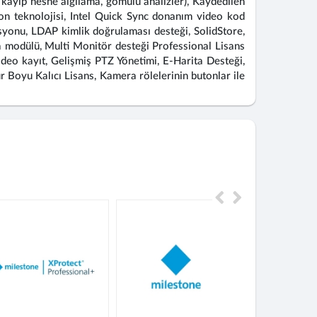
a kayıp nesne algılama, gömülü analizler), Kaydedilen
yon teknolojisi, Intel Quick Sync donanım video kod
syonu, LDAP kimlik doğrulaması desteği, SolidStore,
ma modülü, Multi Monitör desteği Professional Lisans
deo kayıt, Gelişmiş PTZ Yönetimi, E-Harita Desteği,
r Boyu Kalıcı Lisans, Kamera rölelerinin butonlar ile