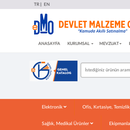
TR
|
EN
ANASAYFA
KURUMSAL
MEVZUAT
Elektronik
Ofis, Kırtasiye, Temizli
Sağlık, Medikal Ürünler
Ekipmanl