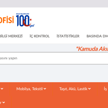
BİLGİ MERKEZİ
İÇ KONTROL
İSTATİSTİKLER
BASINDA D
"Kamuda Akıll
k
Mobilya, Tekstil
Taşıt, Akü, Lastik
İş
ar