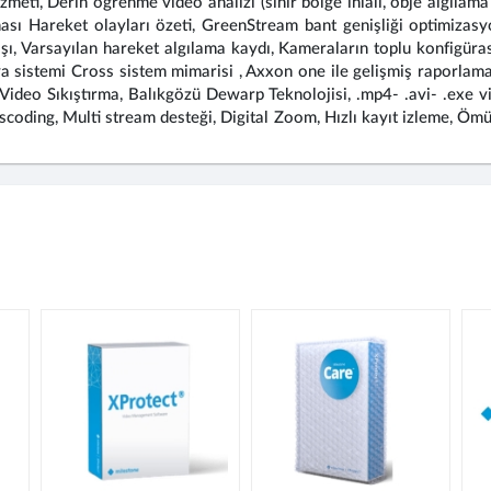
zmeti, Derin öğrenme video analizi (sınır bölge ihlali, obje algılam
ası Hareket olayları özeti, GreenStream bant genişliği optimizas
, Varsayılan hareket algılama kaydı, Kameraların toplu konfigüra
sya sistemi Cross sistem mimarisi , Axxon one ile gelişmiş raporla
deo Sıkıştırma, Balıkgözü Dewarp Teknolojisi, .mp4- .avi- .exe vi
scoding, Multi stream desteği, Digital Zoom, Hızlı kayıt izleme, Ömü