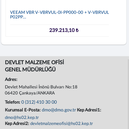
VEEAM VBR V-VBRVUL-0I-PP000-00 + V-VBRVUL-0I-
P02PP...
239.213,10 ₺
DEVLET MALZEME OFİSİ
GENEL MÜDÜRLÜĞÜ
Adres:
Devlet Mahallesi İnönü Bulvarı No:18
06420 Çankaya/ANKARA
0 (312) 410 30 00
Telefon:
dmo@dmo.gov.tr
Kurumsal E-Posta:
Kep Adresi1:
dmo@hs02.kep.tr
Kep Adresi2:
devletmalzemeofisi@hs02.kep.tr