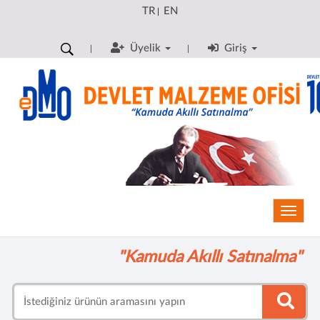
TR
EN
|
Üyelik
Giriş
Toggle
"Kamuda Akıllı Satınalma"