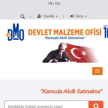
TR
EN
|
Üyelik
Giriş
Toggle
"Kamuda Akıllı Satınalma"