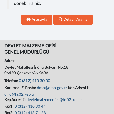
dönebilirsiniz.
Anasayfa
Detaylı Arama
DEVLET MALZEME OFİSİ
GENEL MÜDÜRLÜĞÜ
Adres:
Devlet Mahallesi İnönü Bulvarı No:18
06420 Çankaya/ANKARA
0 (312) 410 30 00
Telefon:
dmo@dmo.gov.tr
Kurumsal E-Posta:
Kep Adresi1:
dmo@hs02.kep.tr
Kep Adresi2:
devletmalzemeofisi@hs02.kep.tr
Fax1:
0 (312) 410 30 44
Fax2:
0 (312) 418 71 28