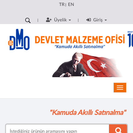
TR
EN
|
Üyelik
Giriş
Toggle
"Kamuda Akıllı Satınalma"