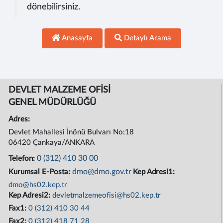
dönebilirsiniz.
Anasayfa
Detaylı Arama
DEVLET MALZEME OFİSİ
GENEL MÜDÜRLÜĞÜ
Adres:
Devlet Mahallesi İnönü Bulvarı No:18
06420 Çankaya/ANKARA
0 (312) 410 30 00
Telefon:
dmo@dmo.gov.tr
Kurumsal E-Posta:
Kep Adresi1:
dmo@hs02.kep.tr
Kep Adresi2:
devletmalzemeofisi@hs02.kep.tr
Fax1:
0 (312) 410 30 44
Fax2:
0 (312) 418 71 28