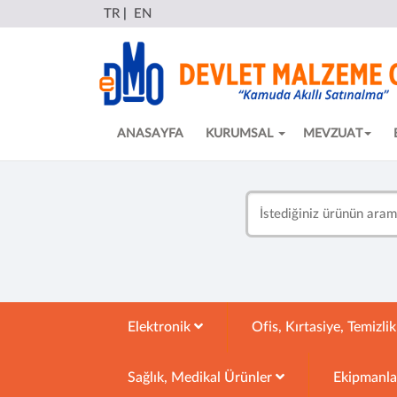
TR
|
EN
ANASAYFA
KURUMSAL
MEVZUAT
Elektronik
Ofis, Kırtasiye, Temizli
Sağlık, Medikal Ürünler
Ekipmanl