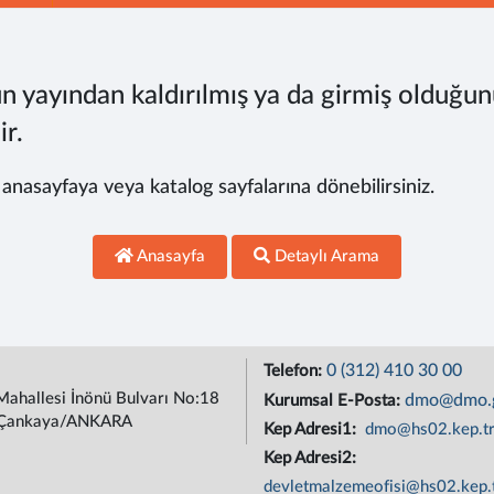
n yayından kaldırılmış ya da girmiş olduğun
ir.
, anasayfaya veya katalog sayfalarına dönebilirsiniz.
Anasayfa
Detaylı Arama
0 (312) 410 30 00
Telefon:
Mahallesi İnönü Bulvarı No:18
dmo@dmo.g
Kurumsal E-Posta:
Çankaya/ANKARA
Kep Adresi1:
dmo@hs02.kep.t
Kep Adresi2:
devletmalzemeofisi@hs02.kep.