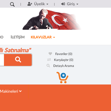
Üyelik
Giriş
MO
İLETİŞİM
KILAVUZLAR
ı Satınalma"
Favoriler
(0)
Karşılaştır
(0)
Detaylı Arama
 Makineleri