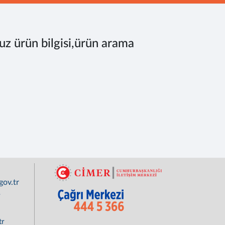
uz ürün bilgisi,ürün arama
ov.tr
r
tr