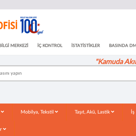
BİLGİ MERKEZİ
İÇ KONTROL
İSTATİSTİKLER
BASINDA D
"Kamuda Akıll
k
Mobilya, Tekstil
Taşıt, Akü, Lastik
İş
ar