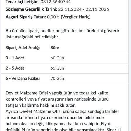
Tedarikçi İletişim:
0312 5640744
Sözleşme Geçerlilik Tarihi:
22.11.2024 - 22.11.2026
Asgari Sipariş Tutarı:
0,00 ₺
(Vergiler Hariç)
Bu ürünün sipariş adetlerine göre teslim sürelerini gösterir
liste aşağıdaki belirtilmiştir.
Sipariş Adet Aralığı
Süre
0 - 1 Adet
60 Gün
2 - 5 Adet
65 Gün
6 - Ve Daha Fazlası
70 Gün
Devlet Malzeme Ofisi yaptığı ürün ve tedarikçi kalite
kontrolleri veya fiyat araştırmaları neticesinde ürünü
satıştan kaldırma hakkını saklı tutar.
Ayrıca Devlet Malzeme Ofisi ürünü satışa sunduğu tarihler
arasında ürünün fiyatı üzerinde önceden bildirimde
bulunmaksızın değişiklik yapma hakkına sahiptir. Fiyat
değişikliği ürün sepetinizde olsa bile yansıtılacaktır. Siparişi