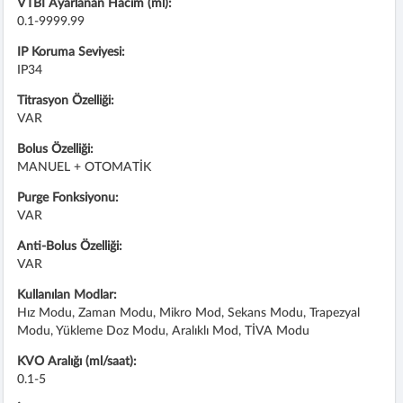
VTBI Ayarlanan Hacim (ml):
0.1-9999.99
IP Koruma Seviyesi:
IP34
Titrasyon Özelliği:
VAR
Bolus Özelliği:
MANUEL + OTOMATİK
Purge Fonksiyonu:
VAR
Anti-Bolus Özelliği:
VAR
Kullanılan Modlar:
Hız Modu, Zaman Modu, Mikro Mod, Sekans Modu, Trapezyal
Modu, Yükleme Doz Modu, Aralıklı Mod, TİVA Modu
KVO Aralığı (ml/saat):
0.1-5