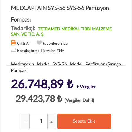
MEDCAPTAIN SYS-56 SYS-56 Perfüzyon
Pompası
Tedarikçi:
TETRAMED MEDİKAL TIBBİ MALZEME
SAN. VE TİC. A. Ş.
Çıktı Al
Favorilere Ekle
Karşılaştırma Listesine Ekle
Medcaptain Marka SYS-56 Model Perfüzyon/Şırınga
Pompası
26.748,89 ₺
+ Vergiler
29.423,78 ₺
(Vergiler Dahil)
Sepete Ekle
;